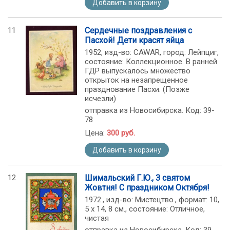
Добавить в корзину
11
Сердечные поздравления с
Пасхой! Дети красят яйца
1952, изд-во: CAWAR, город: Лейпциг,
состояние: Коллекционное. В ранней
ГДР выпускалось множество
открыток на незапрещенное
празднование Пасхи. (Позже
исчезли)
отправка из Новосибирска. Код: 39-
78
Цена:
300 руб.
Добавить в корзину
12
Шимальский Г.Ю., З святом
Жовтня! С праздником Октября!
1972., изд-во: Мистецтво., формат: 10,
5 х 14, 8 см., состояние: Отличное,
чистая