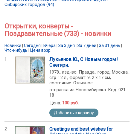
Сибирских городов (94)
Открытки, конверты -
Поздравительные (733) - новинки
Новинки
|
Сегодня
|
Вчера
|
За 3 дня
|
За 7 дней
|
За 31 день
|
Что-нибудь
|
Цена возр.
1
Лукьянов Ю., С Новым годом !
Снегири.
1978., изд-во: Правда., город: Москва.,
стр. : 2 л., формат: 9, 2 х 17 см,
состояние: Отличное
отправка из Новосибирска. Код: 021-
18
Цена:
100 руб.
Добавить в корзину
2
Greetings and best wishes for