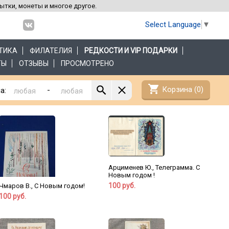
рытки, монеты и многое другое.
Select Language
▼
ТИКА
ФИЛАТЕЛИЯ
РЕДКОСТИ И VIP ПОДАРКИ
ТЫ
ОТЗЫВЫ
ПРОСМОТРЕНО
shopping_cart
Корзина (
0
)
-
а:
Арцименев Ю., Телеграмма. С
Новым годом !
100 руб.
Чмаров В., С Новым годом!
100 руб.