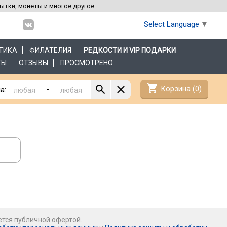
рытки, монеты и многое другое.
Select Language
▼
ТИКА
ФИЛАТЕЛИЯ
РЕДКОСТИ И VIP ПОДАРКИ
ТЫ
ОТЗЫВЫ
ПРОСМОТРЕНО
shopping_cart
Корзина (
0
)
-
а:
ется публичной офертой.