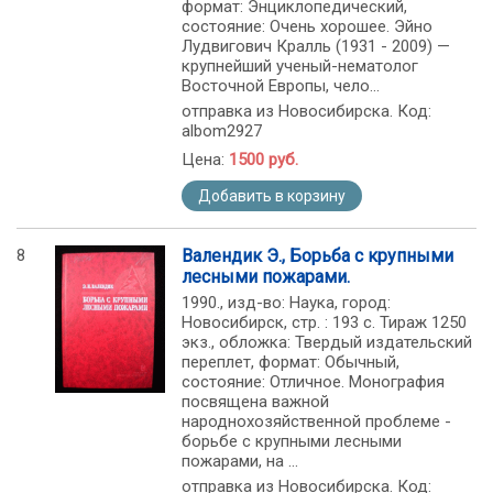
формат: Энциклопедический,
состояние: Очень хорошее. Эйно
Лудвигович Кралль (1931 - 2009) —
крупнейший ученый-нематолог
Восточной Европы, чело...
отправка из Новосибирска. Код:
albom2927
Цена:
1500 руб.
Добавить в корзину
8
Валендик Э., Борьба с крупными
лесными пожарами.
1990., изд-во: Наука, город:
Новосибирск, стр. : 193 с. Тираж 1250
экз., обложка: Твердый издательский
переплет, формат: Обычный,
состояние: Отличное. Монография
посвящена важной
народнохозяйственной проблеме -
борьбе с крупными лесными
пожарами, на ...
отправка из Новосибирска. Код: