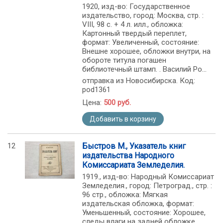
1920, изд-во: Государственное
издательство, город: Москва, стр. :
VIII, 98 с. + 4 л. илл., обложка:
Картонный твердый переплет,
формат: Увеличенный, состояние:
Внешне хорошее, обложки внутри, на
обороте титула погашен
библиотечный штамп. . Василий Ро...
отправка из Новосибирска. Код:
pod1361
Цена:
500 руб.
Добавить в корзину
12
Быстров М., Указатель книг
издательства Народного
Комиссариата Земледелия.
1919., изд-во: Народный Комиссариат
Земледелия., город: Петроград., стр. :
96 стр., обложка: Мягкая
издательская обложка, формат:
Уменьшенный, состояние: Хорошее,
следы влаги на задней обложке,