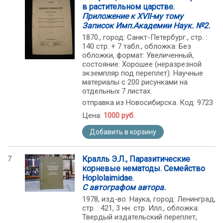
в растительном царстве.
Приложение к ХVII-му тому
Записок Имп.Академии Наук. №2.
1870., город: Санкт-Петербург., стр. :
140 стр. + 7 табл., обложка: Без
обложки, формат: Увеличенный,
состояние: Хорошее (неразрезной
экземпляр под переплет). Научные
материалы с 200 рисунками на
отдельных 7 листах.
отправка из Новосибирска. Код: 9723
Цена:
1000 руб.
Добавить в корзину
7
Кралль Э.Л., Паразитические
корневые нематоды. Семейство
Hoplolaimidae.
С автографом автора.
1978, изд-во: Наука, город: Ленинград,
стр. : 421, 3 нн. стр. Илл., обложка:
Твердый издательский переплет,