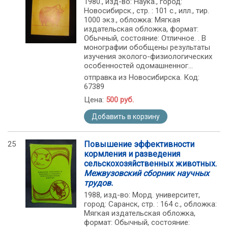
1980., изд-во: Наука., город:
Новосибирск., стр. : 101 с., илл., тир.
1000 экз., обложка: Мягкая
издательская обложка, формат:
Обычный, состояние: Отличное. . В
монографии обобщены результаты
изучения эколого-физиологических
особенностей одомашненног...
отправка из Новосибирска. Код:
67389
Цена:
500 руб.
Добавить в корзину
25
Повышение эффективности
кормления и разведения
сельскохозяйственных животных.
Межвузовский сборник научных
трудов.
1988, изд-во: Морд. университет,
город: Саранск, стр. : 164 с., обложка:
Мягкая издательская обложка,
формат: Обычный, состояние: