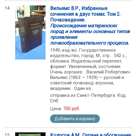
14
Вильямс В.Р., Избранные
сочинения в двух томах. Том 2.
Почвоведение.
Происхождение материнских
пород и элементы основных типов
проявления
почвообразовательного процесса.
1949, изд-во: Государственное
издательство, город: М., стр. : 542 с.,
обложка: Издательский переплет,
формат: Увеличенный, состояние:
Очень хорошее. . Василий Робертович
Вильямс (1863 — 1939) — русский и
советский почвовед-агроном,
академик . Один из...
отправка из Санкт-Петербурга. Код:
Спб
Цена:
700 руб.
Добавить в корзину
15
Колосов А.М., Охрана и обогащение