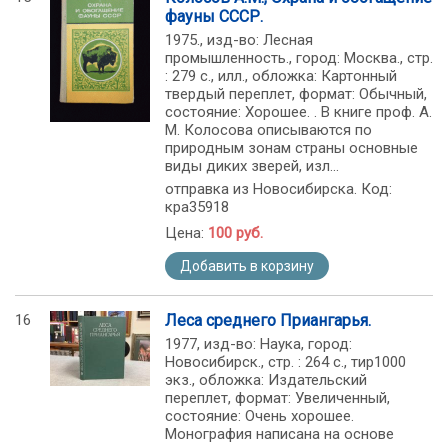
фауны СССР.
1975., изд-во: Лесная
промышленность., город: Москва., стр.
: 279 с., илл., обложка: Картонный
твердый переплет, формат: Обычный,
состояние: Хорошее. . В книге проф. А.
М. Колосова описываются по
природным зонам страны основные
виды диких зверей, изл...
отправка из Новосибирска. Код:
кра35918
Цена:
100 руб.
Добавить в корзину
16
Леса среднего Приангарья.
1977, изд-во: Наука, город:
Новосибирск., стр. : 264 с., тир1000
экз., обложка: Издательский
переплет, формат: Увеличенный,
состояние: Очень хорошее.
Монография написана на основе