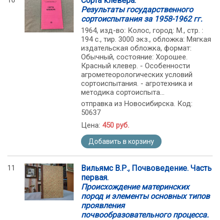
10
Сорта клевера.
Результаты государственного
сортоиспытания за 1958-1962 гг.
1964, изд-во: Колос, город: М., стр. :
194 с., тир. 3000 экз., обложка: Мягкая
издательская обложка, формат:
Обычный, состояние: Хорошее.
Красный клевер. - Особенности
агрометеорологических условий
сортоиспытания. - агротехника и
методика сортоиспыта...
отправка из Новосибирска. Код:
50637
Цена:
450 руб.
Добавить в корзину
11
Вильямс В.Р., Почвоведение. Часть
первая.
Происхождение материнских
пород и элементы основных типов
проявления
почвообразовательного процесса.