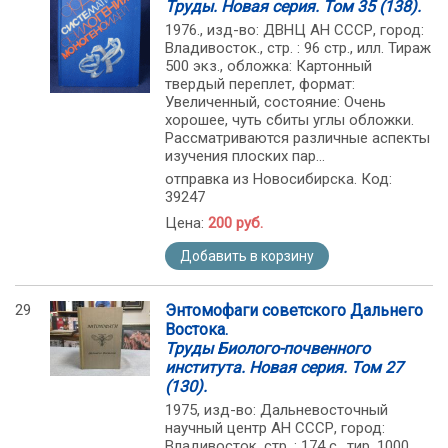
Труды. Новая серия. Том 35 (138).
1976., изд-во: ДВНЦ АН СССР, город:
Владивосток., стр. : 96 стр., илл. Тираж
500 экз., обложка: Картонный
твердый переплет, формат:
Увеличенный, состояние: Очень
хорошее, чуть сбиты углы обложки.
Рассматриваются различные аспекты
изучения плоских пар...
отправка из Новосибирска. Код:
39247
Цена:
200 руб.
Добавить в корзину
29
Энтомофаги советского Дальнего
Востока.
Труды Биолого-почвенного
института. Новая серия. Том 27
(130).
1975, изд-во: Дальневосточный
научный центр АН СССР, город:
Владивосток, стр. : 174 с., тир. 1000