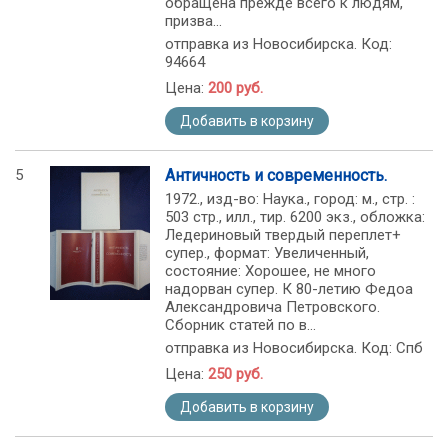
обращена прежде всего к людям,
призва...
отправка из Новосибирска. Код:
94664
Цена:
200 руб.
Добавить в корзину
5
Античность и современность.
1972., изд-во: Наука., город: м., стр. :
503 стр., илл., тир. 6200 экз., обложка:
Ледериновый твердый переплет+
супер., формат: Увеличенный,
состояние: Хорошее, не много
надорван супер. К 80-летию Федоа
Александровича Петровского.
Сборник статей по в...
отправка из Новосибирска. Код: Спб
Цена:
250 руб.
Добавить в корзину