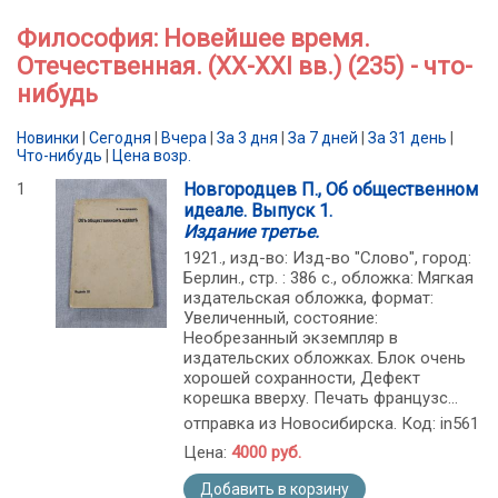
Философия: Новейшее время.
Отечественная. (XX-XXI вв.) (235) - что-
нибудь
Новинки
|
Сегодня
|
Вчера
|
За 3 дня
|
За 7 дней
|
За 31 день
|
Что-нибудь
|
Цена возр.
1
Новгородцев П., Об общественном
идеале. Выпуск 1.
Издание третье.
1921., изд-во: Изд-во "Слово", город:
Берлин., стр. : 386 с., обложка: Мягкая
издательская обложка, формат:
Увеличенный, состояние:
Необрезанный экземпляр в
издательских обложках. Блок очень
хорошей сохранности, Дефект
корешка вверху. Печать французс...
отправка из Новосибирска. Код: in561
Цена:
4000 руб.
Добавить в корзину