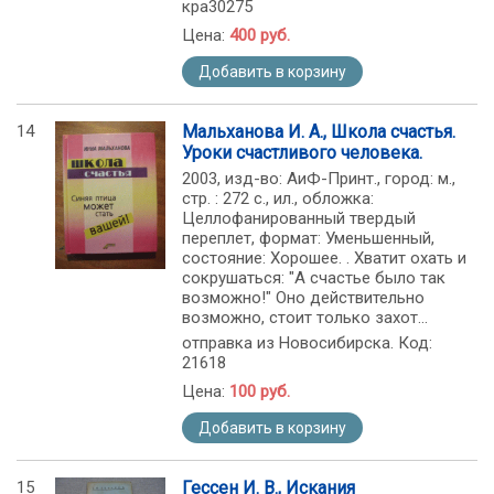
кра30275
Цена:
400 руб.
Добавить в корзину
14
Мальханова И. А., Школа счастья.
Уроки счастливого человека.
2003, изд-во: АиФ-Принт., город: м.,
стр. : 272 с., ил., обложка:
Целлофанированный твердый
переплет, формат: Уменьшенный,
состояние: Хорошее. . Хватит охать и
сокрушаться: "А счастье было так
возможно!" Оно действительно
возможно, стоит только захот...
отправка из Новосибирска. Код:
21618
Цена:
100 руб.
Добавить в корзину
15
Гессен И. В., Искания