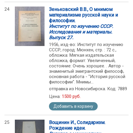
24
Зеньковский В.В., О мнимом
материализме русской науки и
философии.
Институт по изучению СССР.
Исследования и материалы.
Выпуск 27.
1956, изд-во: Институт по изучению
СССР, город: Мюнхен, стр. : 72 с.,
обложка: Мягкая издательская
обложка, формат: Увеличенный,
состояние: Очень хорошее. . Автор -
знаменитый эмигрантский философ,
основная работа - "История русской
философии". Мнимы...
отправка из Новосибирска. Код: 7889
Цена:
1500 руб.
Добавить в корзину
25
Вощинин И., Солидаризм.
Рождение идеи.