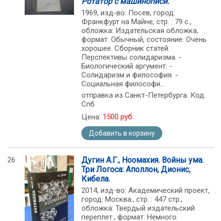
Ротатор с машинописи.
1969, изд-во: Посев, город:
Франкфурт на Майне, стр. : 79 с.,
обложка: Издательская обложка,
формат: Обычный, состояние: Очень
хорошее. Сборник статей.
Перспективы солидаризма. -
Биологический аргумент. -
Солидаризм и философия. -
Социальная философи...
отправка из Санкт-Петербурга. Код:
Спб
Цена:
1500 руб.
Добавить в корзину
26
Дугин А.Г., Ноомахия. Войны ума.
Три Логоса: Аполлон, Дионис,
Кибела.
2014, изд-во: Академический проект,
город: Москва., стр. : 447 стр.,
обложка: Твердый издательский
переплет., формат: Немного