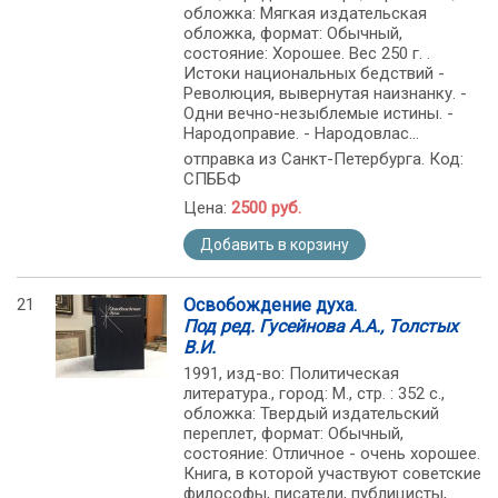
обложка: Мягкая издательская
обложка, формат: Обычный,
состояние: Хорошее. Вес 250 г. .
Истоки национальных бедствий -
Революция, вывернутая наизнанку. -
Одни вечно-незыблемые истины. -
Народоправие. - Народовлас...
отправка из Санкт-Петербурга. Код:
СПББФ
Цена:
2500 руб.
Добавить в корзину
21
Освобождение духа.
Под ред. Гусейнова А.А., Толстых
В.И.
1991, изд-во: Политическая
литература., город: М., стр. : 352 с.,
обложка: Твердый издательский
переплет, формат: Обычный,
состояние: Отличное - очень хорошее.
Книга, в которой участвуют советские
философы, писатели, публицисты,