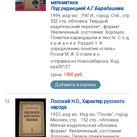
математики.
Под редакцией А.Г.Барабашева.
1999, изд-во: . РХГИ., город: Спб., стр. :
552 стр, обложка: Твердый
издательский переплет., формат:
Увеличенный, состояние: Хорошее.
Пометки карандашом в тексте. С о д
е р ж а н и е: Раздел 1. К
определению понятия «стиль». :
Розов М. А. О стиле в н...
отправка из Новосибирска. Код:
кра30127
Цена:
1500 руб.
Добавить в корзину
12
Лосский Н.О., Характер русского
народа.
1957, изд-во: Изд-во "Посев", город:
Мюнхен, стр. : 152 стр., обложка:
Мягкая издательская обложка,
формат: Увеличенный, состояние:
Хорошее. Первое прижизненное