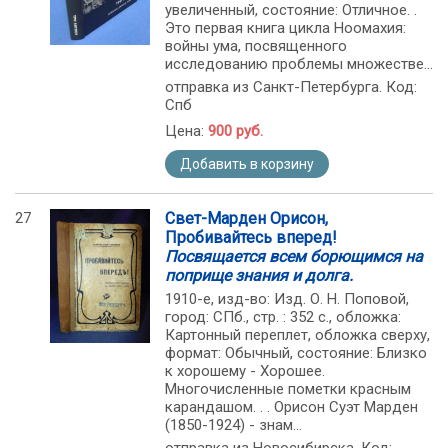
увеличенный, состояние: Отличное. .
Это первая книга цикла Ноомахия:
войны ума, посвященного
исследованию проблемы множестве...
отправка из Санкт-Петербурга. Код:
Спб
Цена:
900 руб.
Добавить в корзину
27
Свет-Марден Орисон,
Пробивайтесь вперед!
Посвящается всем борющимся на
поприще знания и долга.
1910-е, изд-во: Изд. О. Н. Поповой,
город: СПб., стр. : 352 с., обложка:
Картонный переплет, обложка сверху,
формат: Обычный, состояние: Близко
к хорошему - Хорошее.
Многочисленные пометки красным
карандашом. . . Орисон Суэт Марден
(1850-1924) - знам...