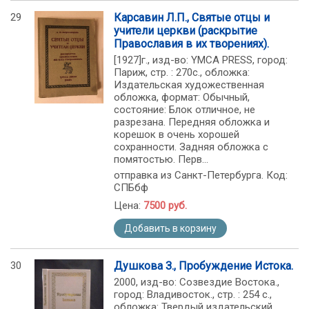
29
Карсавин Л.П., Святые отцы и
учители церкви (раскрытие
Православия в их творениях).
[1927]г., изд-во: YMCA PRESS, город:
Париж, стр. : 270с., обложка:
Издательская художественная
обложка, формат: Обычный,
состояние: Блок отличное, не
разрезана. Передняя обложка и
корешок в очень хорошей
сохранности. Задняя обложка с
помятостью. Перв...
отправка из Санкт-Петербурга. Код:
СПБбф
Цена:
7500 руб.
Добавить в корзину
30
Душкова З., Пробуждение Истока.
2000, изд-во: Созвездие Востока.,
город: Владивосток., стр. : 254 с.,
обложка: Твердый издательский