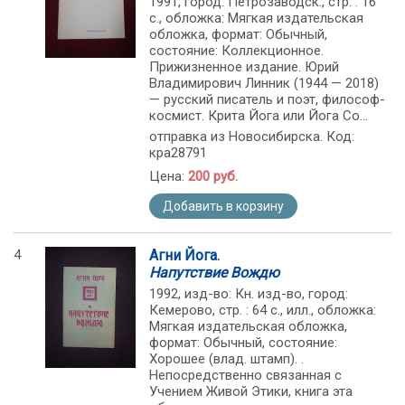
1991, город: Петрозаводск., стр. : 16
с., обложка: Мягкая издательская
обложка, формат: Обычный,
состояние: Коллекционное.
Прижизненное издание. Юрий
Владимирович Линник (1944 — 2018)
— русский писатель и поэт, философ-
космист. Крита Йога или Йога Со...
отправка из Новосибирска. Код:
кра28791
Цена:
200 руб.
Добавить в корзину
4
Агни Йога.
Напутствие Вождю
1992, изд-во: Кн. изд-во, город:
Кемерово, стр. : 64 с., илл., обложка:
Мягкая издательская обложка,
формат: Обычный, состояние:
Хорошее (влад. штамп). .
Непосредственно связанная с
Учением Живой Этики, книга эта