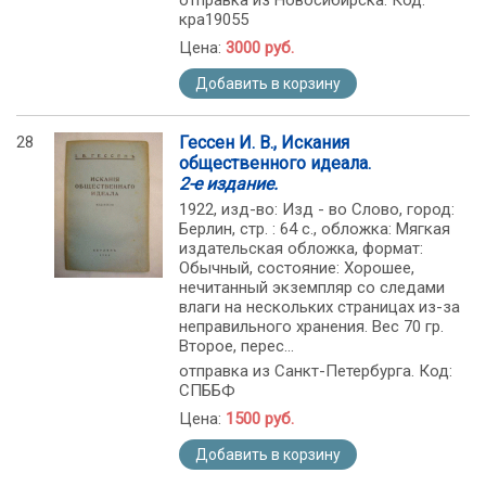
отправка из Новосибирска. Код:
кра19055
Цена:
3000 руб.
Добавить в корзину
28
Гессен И. В., Искания
общественного идеала.
2-е издание.
1922, изд-во: Изд - во Слово, город:
Берлин, стр. : 64 с., обложка: Мягкая
издательская обложка, формат:
Обычный, состояние: Хорошее,
нечитанный экземпляр со следами
влаги на нескольких страницах из-за
неправильного хранения. Вес 70 гр.
Второе, перес...
отправка из Санкт-Петербурга. Код:
СПББФ
Цена:
1500 руб.
Добавить в корзину