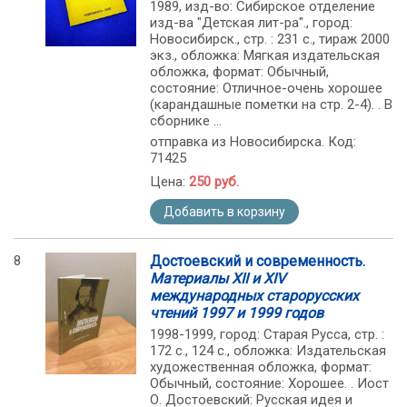
1989, изд-во: Сибирское отделение
изд-ва "Детская лит-ра"., город:
Новосибирск., стр. : 231 с., тираж 2000
экз., обложка: Мягкая издательская
обложка, формат: Обычный,
состояние: Отличное-очень хорошее
(карандашные пометки на стр. 2-4). . В
сборнике ...
отправка из Новосибирска. Код:
71425
Цена:
250 руб.
Добавить в корзину
8
Достоевский и современность.
Материалы XII и XIV
международных старорусских
чтений 1997 и 1999 годов
1998-1999, город: Старая Русса, стр. :
172 с., 124 с., обложка: Издательская
художественная обложка, формат:
Обычный, состояние: Хорошее. . Иост
О. Достоевский: Русская идея и