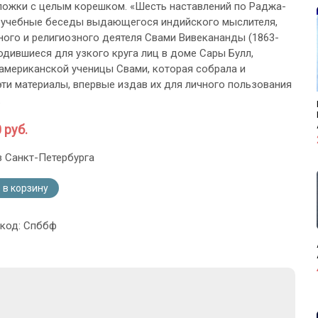
ожки с целым корешком. «Шесть наставлений по Раджа-
о учебные беседы выдающегося индийского мыслителя,
ого и религиозного деятеля Свами Вивекананды (1863-
водившиеся для узкого круга лиц в доме Сары Булл,
американской ученицы Свами, которая собрала и
эти материалы, впервые издав их для личного пользования
.
 руб.
з Санкт-Петербурга
 в корзину
 код: Спббф