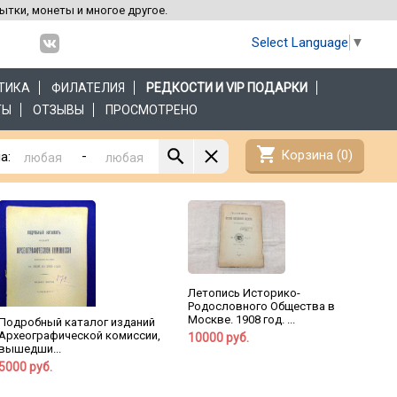
рытки, монеты и многое другое.
Select Language
▼
ТИКА
ФИЛАТЕЛИЯ
РЕДКОСТИ И VIP ПОДАРКИ
ТЫ
ОТЗЫВЫ
ПРОСМОТРЕНО
shopping_cart
Корзина (
0
)
-
а:
Летопись Историко-
Родословного Общества в
Москве. 1908 год. ...
Подробный каталог изданий
Археографической комиссии,
10000 руб.
вышедши...
5000 руб.