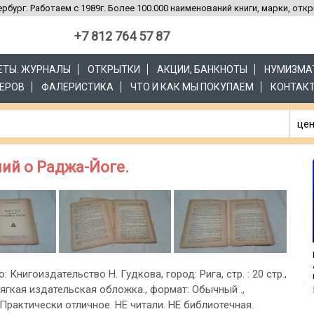
рбург. Работаем с 1989г. Более 100.000 наименований книги, марки, отк
+7 812 764 57 87
ЗЕТЫ. ЖУРНАЛЫ
ОТКРЫТКИ
АКЦИИ, БАНКНОТЫ
НУМИЗМА
ЕРОВ
ФАЛЕРИСТИКА
ЧТО И КАК МЫ ПОКУПАЕМ
КОНТАК
цен
ий о Раджа-Йоге.
о: Книгоиздательство Н. Гудкова, город: Рига, стр. : 20 стр.,
ягкая издательская обложка., формат: Обычный .,
 Практически отличное. НЕ читали. НЕ библиотечная.