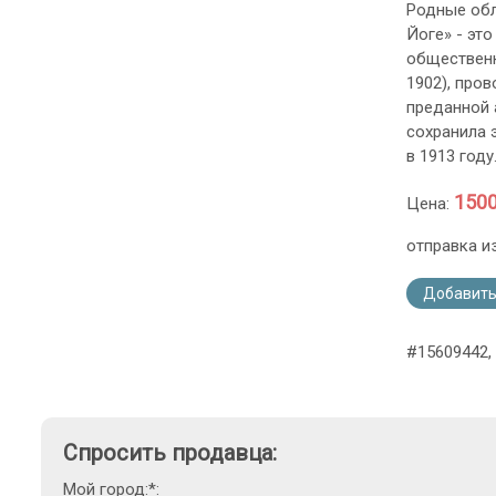
Родные обл
Йоге» - эт
общественн
1902), про
преданной 
сохранила 
в 1913 году
1500
Цена:
отправка и
Добавить
#15609442,
Спросить продавца:
Мой город:*: