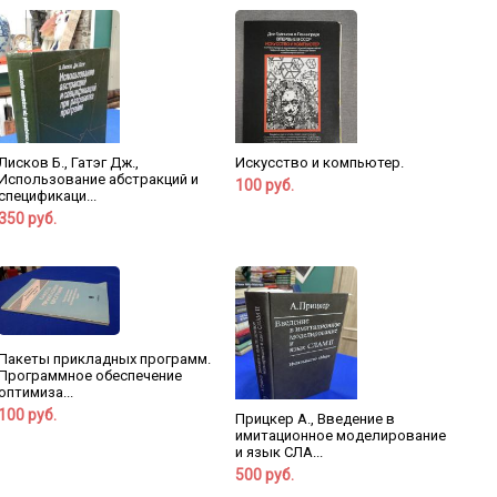
Лисков Б., Гатэг Дж.,
Искусство и компьютер.
Использование абстракций и
100 руб.
спецификаци...
350 руб.
Пакеты прикладных программ.
Программное обеспечение
оптимиза...
100 руб.
Прицкер А., Введение в
имитационное моделирование
и язык СЛА...
500 руб.