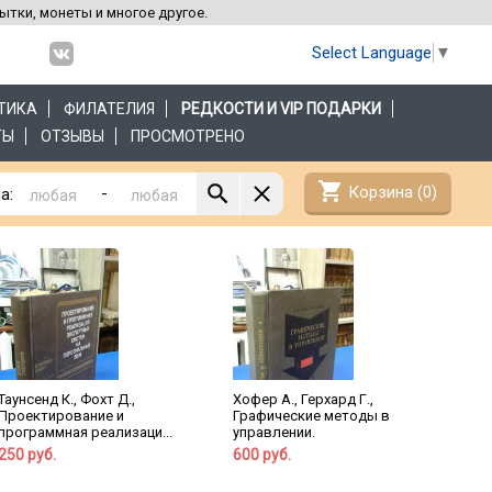
рытки, монеты и многое другое.
Select Language
▼
ТИКА
ФИЛАТЕЛИЯ
РЕДКОСТИ И VIP ПОДАРКИ
ТЫ
ОТЗЫВЫ
ПРОСМОТРЕНО
shopping_cart
Корзина (
0
)
-
а:
Таунсенд К., Фохт Д.,
Хофер А., Герхард Г.,
Проектирование и
Графические методы в
программная реализаци...
управлении.
250 руб.
600 руб.