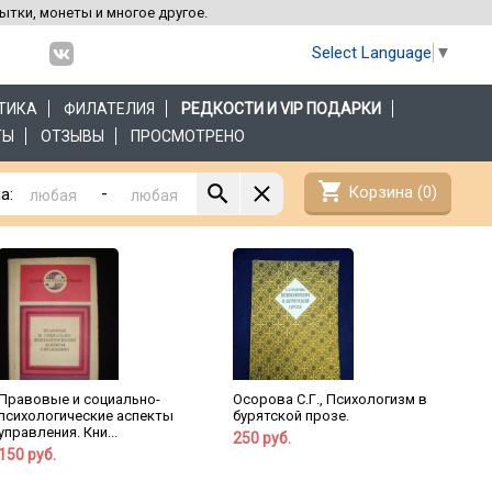
рытки, монеты и многое другое.
Select Language
▼
ТИКА
ФИЛАТЕЛИЯ
РЕДКОСТИ И VIP ПОДАРКИ
ТЫ
ОТЗЫВЫ
ПРОСМОТРЕНО
shopping_cart
Корзина (
0
)
-
а:
Правовые и социально-
Осорова С.Г., Психологизм в
психологические аспекты
бурятской прозе.
управления. Кни...
250 руб.
150 руб.