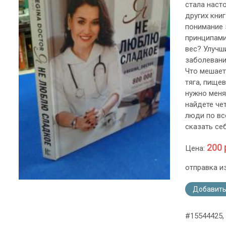
стала наст
других кни
понимание 
принципами
вес? Улучш
заболевани
Что мешает
тяга, пище
нужно меня
найдете че
люди по вс
сказать себ
200 
Цена:
отправка и
Добавить
#15544425,