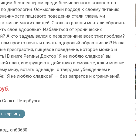
оящим бестселлером среди бесчисленного количества
г по диетологии. Осмысленный подход к своему питанию,
значимости пищевого поведения стали главными
 в жизни многих людей. Сколько раз мы мечтали сбросить
ить свое здоровье? Избавиться от хронических
й? А кто задумывался о первопричине всех этих проблем?
 нам просто взять и начать здоровый образ жизни?! Наша
вые пристрастия, пищевое поведение, которое можно и
ть! В книге Регины Доктор `Я не люблю сладкое` вы
ткий план, инструкцию к действию и сможете, как и многие
ему миру, встать однажды с твердым убеждением и
е: `Я не люблю сладкое!` — без запретов и ограничений.
руб.
з Санкт-Петербурга
 в корзину
 код: спб3680