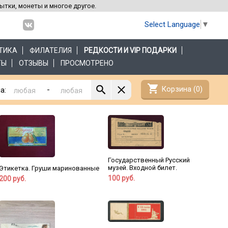
рытки, монеты и многое другое.
Select Language
▼
ТИКА
ФИЛАТЕЛИЯ
РЕДКОСТИ И VIP ПОДАРКИ
ТЫ
ОТЗЫВЫ
ПРОСМОТРЕНО
shopping_cart
Корзина (
0
)
-
а:
Государственный Русский
музей. Входной билет.
Этикетка. Груши маринованные
100 руб.
200 руб.