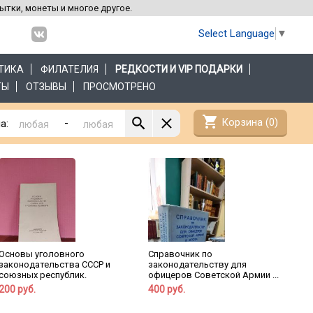
рытки, монеты и многое другое.
Select Language
▼
ТИКА
ФИЛАТЕЛИЯ
РЕДКОСТИ И VIP ПОДАРКИ
ТЫ
ОТЗЫВЫ
ПРОСМОТРЕНО
shopping_cart
Корзина (
0
)
-
а:
Основы уголовного
Справочник по
законодательства СССР и
законодательству для
союзных республик.
офицеров Советской Армии ...
200 руб.
400 руб.