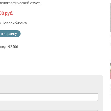
тенографический отчет.
00 руб.
з Новосибирска
 в корзину
код: 92406