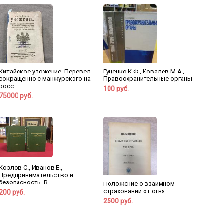
Китайское уложение. Перевел
Гуценко К.Ф., Ковалев М.А.,
сокращенно с манжурского на
Правоохранительные органы
росс...
100 руб.
75000 руб.
Козлов С., Иванов Е.,
Предпринимательство и
безопасность. В ...
Положение о взаимном
страховании от огня.
200 руб.
2500 руб.