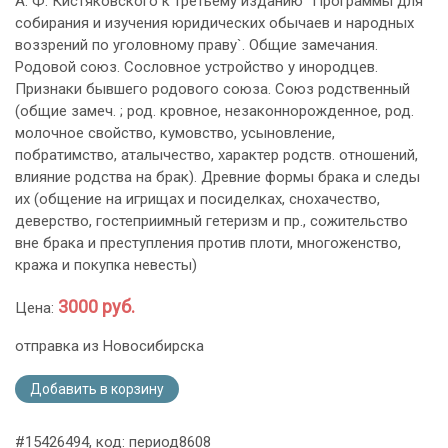
А. Ф. Кистяковского к третьему изданию `Программы для
собирания и изучения юридических обычаев и народных
воззрений по уголовному праву`. Общие замечания.
Родовой союз. Сословное устройство у инородцев.
Признаки бывшего родового союза. Союз родственный
(общие замеч. ; род. кровное, незаконнорожденное, род.
молочное свойство, кумовство, усыновление,
побратимство, аталычество, характер родств. отношений,
влияние родства на брак). Древние формы брака и следы
их (общение на игрищах и посиделках, снохачество,
деверство, гостеприимный гетеризм и пр., сожительство
вне брака и преступления против плоти, многоженство,
кража и покупка невесты)
3000 руб.
Цена:
отправка из Новосибирска
Добавить в корзину
#15426494, код: период8608