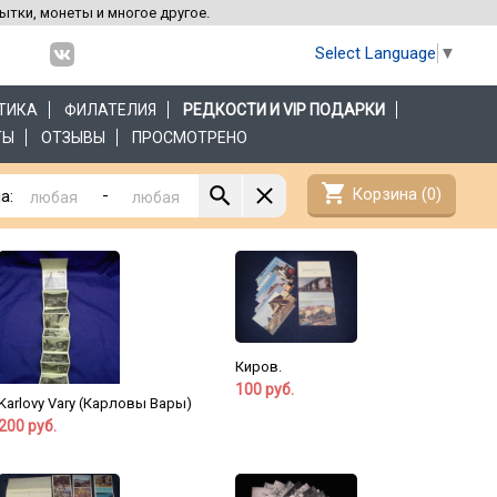
рытки, монеты и многое другое.
Select Language
▼
ТИКА
ФИЛАТЕЛИЯ
РЕДКОСТИ И VIP ПОДАРКИ
ТЫ
ОТЗЫВЫ
ПРОСМОТРЕНО
shopping_cart
Корзина (
0
)
-
а:
Киров.
100 руб.
Karlovy Vary (Карловы Вары)
200 руб.