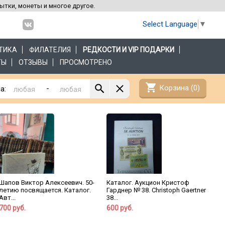
рытки, монеты и многое другое.
Select Language
▼
ТИКА
ФИЛАТЕЛИЯ
РЕДКОСТИ И VIP ПОДАРКИ
ТЫ
ОТЗЫВЫ
ПРОСМОТРЕНО
shopping_cart
Корзина (
0
)
-
а:
Шапов Виктор Алексеевич. 50-
Каталог. Аукцион Кристоф
летию посвящается. Каталог.
Гарднер № 38. Christoph Gaertner
Авт...
38...
700 руб.
600 руб.