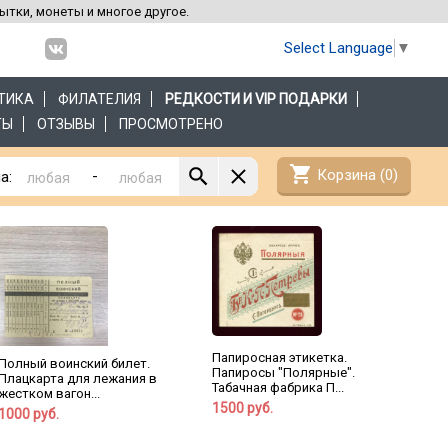
рытки, монеты и многое другое.
Select Language
▼
ТИКА
ФИЛАТЕЛИЯ
РЕДКОСТИ И VIP ПОДАРКИ
ТЫ
ОТЗЫВЫ
ПРОСМОТРЕНО
shopping_cart
Корзина (
0
)
-
а:
Папиросная этикетка.
Полный воинский билет.
Папиросы "Полярные".
Плацкарта для лежания в
Табачная фабрика П...
жестком вагон...
1500 руб.
1000 руб.