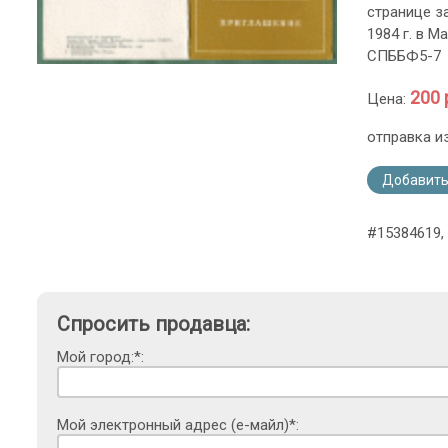
странице з
1984 г. в 
СПББФ5-7
200 
Цена:
отправка и
Добавить
#15384619,
Спросить продавца:
Мой город:*:
Мой электронный адрес (е-майл)*: