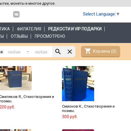
рытки, монеты и многое другое.
Select Language
▼
ТИКА
ФИЛАТЕЛИЯ
РЕДКОСТИ И VIP ПОДАРКИ
ТЫ
ОТЗЫВЫ
ПРОСМОТРЕНО
shopping_cart
Корзина (
0
)
-
а:
Смеляков Я., Стихотворения и
поэмы.
Симонов К., Стихотворения и
200 руб.
поэмы.
300 руб.