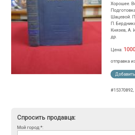
Хорошее. Вс
Подготовка
Шацевой. П
П. Бердников
Князев, А. 
др.
1000
Цена:
отправка и
Добавить
#15370892,
Спросить продавца:
Мой город:*: