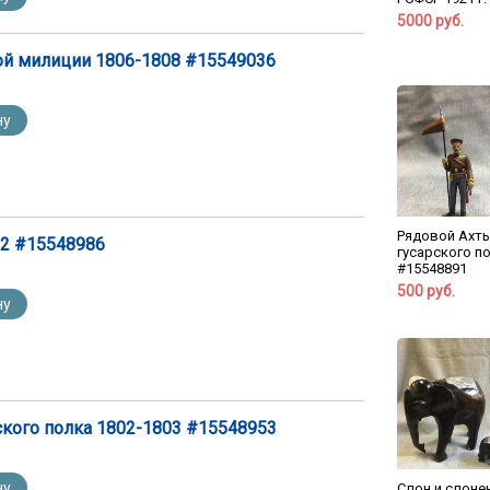
5000 руб.
ой милиции 1806-1808 #15549036
ну
Рядовой Ахт
12 #15548986
гусарского п
#15548891
500 руб.
ну
кого полка 1802-1803 #15548953
ну
Слон и слоне