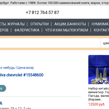
рбург. Работаем с 1989г. Более 100.000 наименований книги, марки, отк
+7 812 764 57 87
ЗЕТЫ. ЖУРНАЛЫ
ОТКРЫТКИ
АКЦИИ, БАНКНОТЫ
НУМИЗМА
ЕРОВ
ФАЛЕРИСТИКА
ЧТО И КАК МЫ ПОКУПАЕМ
КОНТАК
цен
то-нибудь
|
Цена возр.
va chevrolet #15548600
ну
Набор китайс
миниатюр. Г
Пагода, жили
(Керами...
д.
12500 руб.
мер 29 х 13, 5 см.