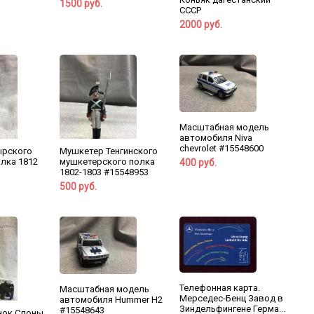
1500 руб.
СССР
2000 руб.
Масштабная модель
автомобиля Niva
chevrolet #15548600
ырского
Мушкетер Тенгинского
олка 1812
мушкетерского полка
400 руб.
1802-1803 #15548953
500 руб.
Телефонная карта.
Масштабная модель
Мерседес-Бенц Завод в
автомобиля Hummer H2
Зиндельфингене Герма...
#15548643
нок Слоны