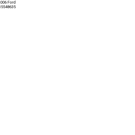
006 Ford
15548635