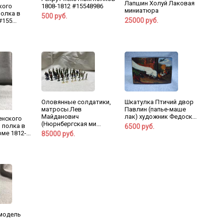
Лапшин Холуй Лаковая
кого
1808-1812 #15548986
миниатюра
полка в
500 руб.
25000 руб.
155...
Шкатулка Птичий двор
Оловянные солдатики,
Павлин (папье-маше
матросы.Лев
лак) художник Федоск...
Майданович
енского
(Нюрнбергская ми...
 полка в
6500 руб.
е 1812-...
85000 руб.
модель