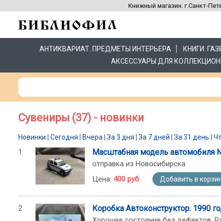
Книжный магазин. г.Санкт-Пете
АНТИКВАРИАТ. ПРЕДМЕТЫ ИНТЕРЬЕРА
КНИГИ. ГА
АКСЕССУАРЫ ДЛЯ КОЛЛЕКЦИОН
Сувениры (37) - новинки
Новинки
|
Сегодня
|
Вчера
|
За 3 дня
|
За 7 дней
|
За 31 день
|
Ч
1
Масштабная модель автомобиля Ni
отправка из Новосибирска
Цена:
400 руб.
Добавить в корзи
2
Коробка Автоконструктор. 1990 го
Хорошее состояние без дефектов. Раз