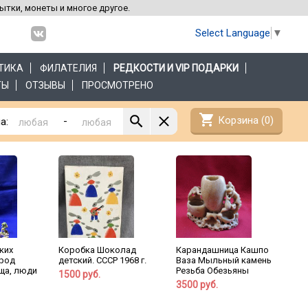
рытки, монеты и многое другое.
Select Language
▼
ТИКА
ФИЛАТЕЛИЯ
РЕДКОСТИ И VIP ПОДАРКИ
ТЫ
ОТЗЫВЫ
ПРОСМОТРЕНО
shopping_cart
Корзина (
0
)
-
а:
ких
Коробка Шоколад
Карандашница Кашпо
ород
детский. СССР 1968 г.
Ваза Мыльный камень
ща, люди
Резьба Обезьяны
1500 руб.
3500 руб.