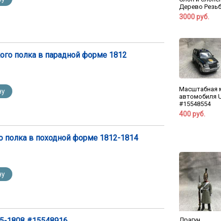
Дерево Резь
3000 руб.
ого полка в парадной форме 1812
Масштабная 
ну
автомобиля 
#15548554
400 руб.
о полка в походной форме 1812-1814
ну
Драгун
05-1808 #15548916