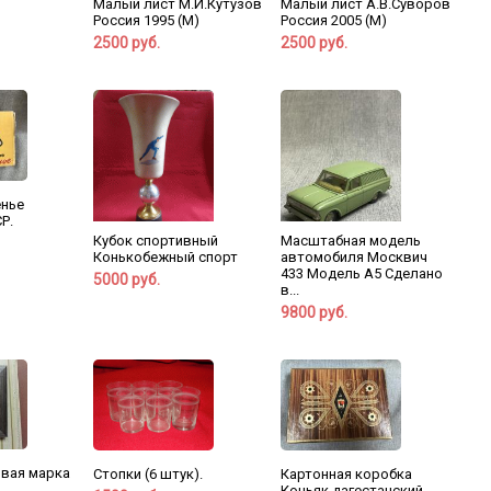
Малый лист М.И.Кутузов
Малый лист А.В.Суворов
Россия 1995 (М)
Россия 2005 (М)
2500 руб.
2500 руб.
енье
Р.
Кубок спортивный
Масштабная модель
Конькобежный спорт
автомобиля Москвич
433 Модель А5 Сделано
5000 руб.
в...
9800 руб.
овая марка
Стопки (6 штук).
Картонная коробка
Коньяк дагестанский