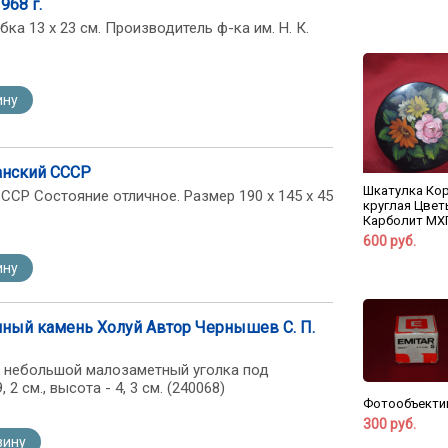
968 г.
ка 13 х 23 см. Производитель ф-ка им. Н. К.
ину
анский СССР
Шкатулка Ко
СР Состояние отличное. Размер 190 х 145 х 45
круглая Цвет
Карболит МХП
600 руб.
ину
ный камень Холуй Автор Чернышев С. П.
и, небольшой малозаметный уголка под
 2 см., высота - 4, 3 см. (240068)
Фотообъектив
300 руб.
зину