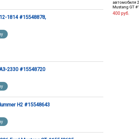
автомобиля 2
Mustang GT #
400 руб.
12-1814 #15548878,
ну
АЗ-2330 #15548720
ну
Hummer H2 #15548643
ну