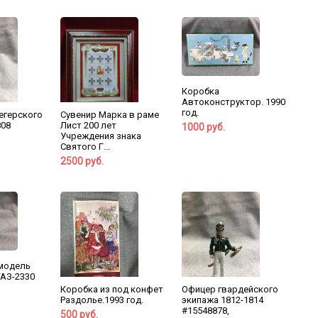
Коробка
Автоконструктор. 1990
год.
 егерского
Сувенир Марка в раме
808
Лист 200 лет
1000 руб.
Учреждения знака
Святого Г...
2500 руб.
модель
АЗ-2330
Коробка из под конфет
Офицер гвардейского
Раздолье.1993 год.
экипажа 1812-1814
#15548878,
500 руб.