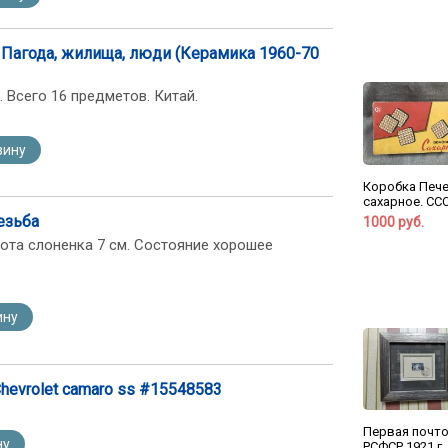
 Пагода, жилища, люди (Керамика 1960-70
м. Всего 16 предметов. Китай.
зину
Коробка Печ
сахарное. ССС
езьба
1000 руб.
сота слоненка 7 см. Состояние хорошее
ину
evrolet camaro ss #15548583
Первая почт
ну
РСФСР 1921 г.