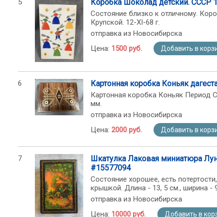
5
Коробка Шоколад детский. СССР 1
Состояние близко к отличному. Короб
Крупской. 12-XI-68 г.
отправка из Новосибирска
Цена:
1500 руб.
Добавить в корз
6
Картонная коробка Коньяк дагест
Картонная коробка Коньяк Период СС
мм.
отправка из Новосибирска
Цена:
2000 руб.
Добавить в корз
7
Шкатулка Лаковая миниатюра Лун
#15577094
Состояние хорошее, есть потертост
крышкой. Длина - 13, 5 см., ширина - 9,
отправка из Новосибирска
Цена:
10000 руб.
Добавить в кор