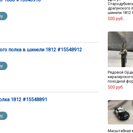
Стародубовс
драгунского 
шинели 1812 #
ну
500 руб.
ого полка в шинели 1812 #15548912
ну
Рядовой Орд
кирасирского
походной форм
500 руб.
олка 1812 #15548891
ну
Масштабная 