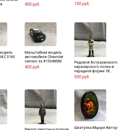
100 руб.
ба
400 руб.
модель
Масштабная модель
UAZ 3163
автомобиля Chevrolet
camaro ss #15548583
Рядовой Астраханского
кирасирского полка в
400 руб.
парадной форме 18...
500 руб.
Шкатулка Мцыри Автор
Рекрут пехотных полков