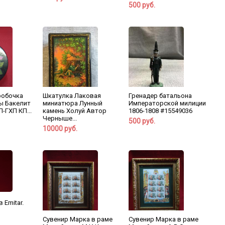
500 руб.
робочка
Шкатулка Лаковая
Гренадер батальона
ы Бакелит
миниатюра Лунный
Императорской милиции
-ГХП КП...
камень Холуй Автор
1806-1808 #15549036
Черныше...
500 руб.
10000 руб.
 Emitar.
Сувенир Марка в раме
Сувенир Марка в раме