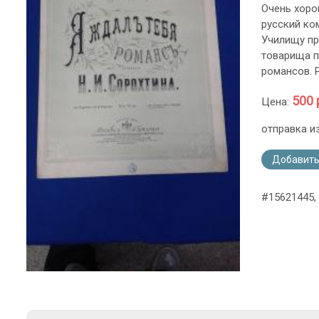
Очень хоро
русский ко
Училищу пр
товарища п
романсов. 
500 
Цена:
отправка и
Добавить
#15621445,