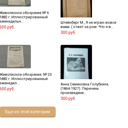
Живописное обозрение № 6
1882 г. Иллюстрированный
еженедельн...
Штейнберг М., Я не играю вовсе
вами. ( ответ на ром. *Но я в...
600 руб.
300 руб.
Живописное обозрение. № 23
1882 г. Иллюстрированный
еженедел...
Анна Семеновна Голубкина.
(1864-1927). Перечень
600 руб.
произведени...
300 руб.
Еще из этой категории