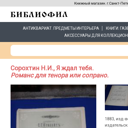
Книжный магазин. г.Санкт-Пете
АНТИКВАРИАТ. ПРЕДМЕТЫ ИНТЕРЬЕРА
КНИГИ. ГА
АКСЕССУАРЫ ДЛЯ КОЛЛЕКЦИОН
Сорохтин Н.И., Я ждал тебя.
Романс для тенора или сопрано.
1883, изд-во
издательск