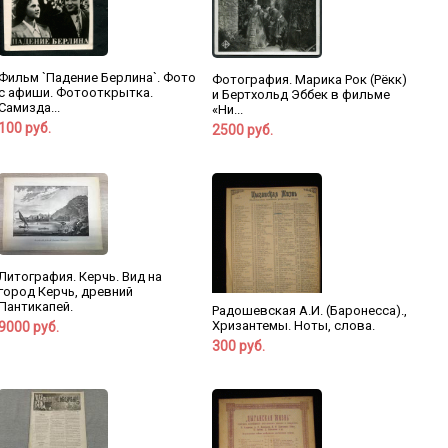
Фильм `Падение Берлина`. Фото
Фотография. Марика Рок (Рёкк)
с афиши. Фотооткрытка.
и Бертхольд Эббек в фильме
Самизда...
«Ни...
100 руб.
2500 руб.
Литография. Керчь. Вид на
город Керчь, древний
Пантикапей.
Радошевская А.И. (Баронесса).,
Хризантемы. Ноты, слова.
9000 руб.
300 руб.