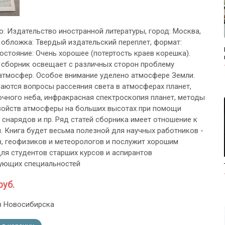
во: Издательство иностранной литературы, город: Москва,
с., обложка: Твердый издательский переплет, формат:
остояние: Очень хорошее (потертость краев корешка).
сборник освещает с различных сторон проблему
атмосфер. Особое внимание уделено атмосфере Земли.
аются вопросы рассеяния света в атмосферах планет,
очного неба, инфракрасная спектроскопия планет, методы
войств атмосферы на больших высотах при помощи
 снарядов и пр. Ряд статей сборника имеет отношение к
. Книга будет весьма полезной для научных работников -
, геофизиков и метеорологов и послужит хорошим
ля студентов старших курсов и аспирантов
ующих специальностей
руб.
з Новосибирска