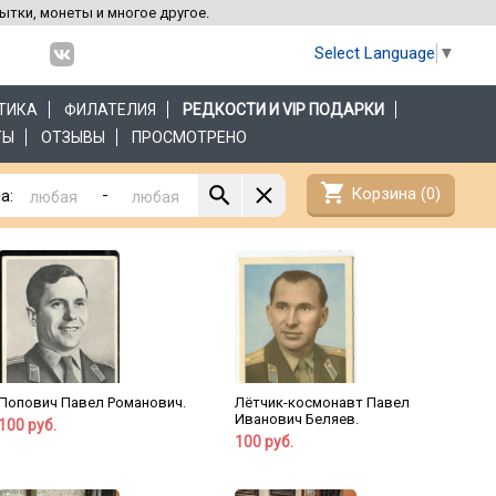
рытки, монеты и многое другое.
Select Language
▼
ТИКА
ФИЛАТЕЛИЯ
РЕДКОСТИ И VIP ПОДАРКИ
ТЫ
ОТЗЫВЫ
ПРОСМОТРЕНО
shopping_cart
Корзина (
0
)
-
а:
Попович Павел Романович.
Лётчик-космонавт Павел
Иванович Беляев.
100 руб.
100 руб.