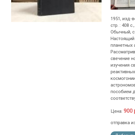
1951, изд-
стр. : 408 
Обычный, с
Настоящий 
планетных 
Рассматрив
свечение н
изучения с
реактивных
космогонии
астрономов
пособием д
соответств
900 
Цена:
отправка и