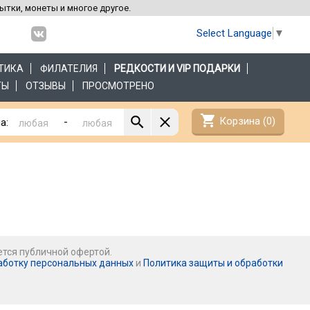
рытки, монеты и многое другое.
Select Language
▼
ТИКА
ФИЛАТЕЛИЯ
РЕДКОСТИ И VIP ПОДАРКИ
ТЫ
ОТЗЫВЫ
ПРОСМОТРЕНО
shopping_cart
Корзина (
0
)
-
а:
ется публичной офертой.
аботку персональных данных
и
Политика защиты и обработки