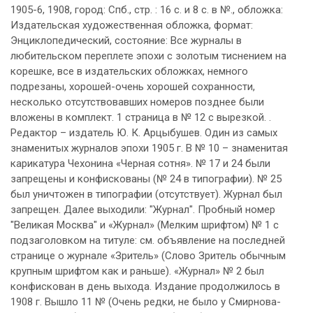
1905-6, 1908, город: Спб., стр. : 16 с. и 8 с. в №., обложка:
Издательская художественная обложка, формат:
Энциклопедический, состояние: Все журналы в
любительском переплете эпохи с золотым тиснением на
корешке, все в издательских обложках, немного
подрезаны, хорошей-очень хорошей сохранности,
несколько отсутствовавших номеров позднее были
вложены в комплект. 1 страница в № 12 с вырезкой. .
Редактор – издатель Ю. К. Арцыбушев. Один из самых
знаменитых журналов эпохи 1905 г. В № 10 – знаменитая
карикатура Чехонина «Черная сотня». № 17 и 24 были
запрещены и конфискованы (№ 24 в типографии). № 25
был уничтожен в типографии (отсутствует). Журнал был
запрещен. Далее выходили: "Журнал". Пробный номер
"Великая Москва" и «Журнал» (Мелким шрифтом) № 1 с
подзаголовком на титуле: см. объявление на последней
странице о журнале «Зритель» (Слово Зритель обычным
крупным шрифтом как и раньше). «Журнал» № 2 был
конфискован в день выхода. Издание продолжилось в
1908 г. Вышло 11 № (Очень редки, не было у Смирнова-