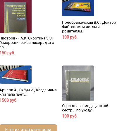
Преображенский В.С., Доктор
ФиС: советы детям и
родителям.
100 руб.
Пиотрович А.К. Сиротина З.В.,
Геморрагическая лихорадка с
по...
150 руб.
Арнелл А., Екбум И., Когда мама
или папа пьёт...
1500 руб.
Справочник медицинской
сестры по уходу.
100 руб.
Еще из этой категории