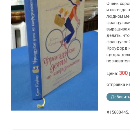
Очень хоро
и никогда 
людном мес
французски
выращивая 
делать, чт
французов?
Кроуфорд н
щедро дели
познавател
300 
Цена:
отправка и
Добавить
#15600445,