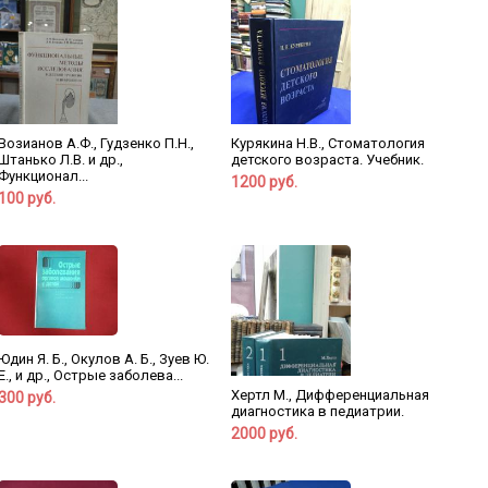
Возианов А.Ф., Гудзенко П.Н.,
Курякина Н.В., Стоматология
Штанько Л.В. и др.,
детского возраста. Учебник.
Функционал...
1200 руб.
100 руб.
Юдин Я. Б., Окулов А. Б., Зуев Ю.
Е., и др., Острые заболева...
Хертл М., Дифференциальная
300 руб.
диагностика в педиатрии.
2000 руб.