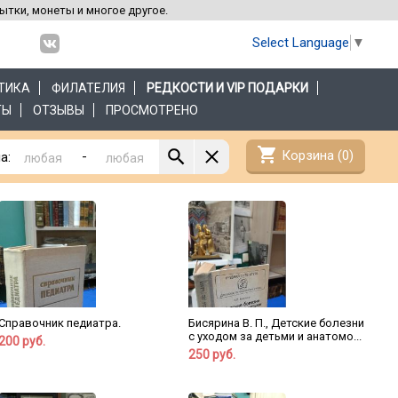
рытки, монеты и многое другое.
Select Language
▼
ТИКА
ФИЛАТЕЛИЯ
РЕДКОСТИ И VIP ПОДАРКИ
ТЫ
ОТЗЫВЫ
ПРОСМОТРЕНО
shopping_cart
Корзина (
0
)
-
а:
Справочник педиатра.
Бисярина В. П., Детские болезни
с уходом за детьми и анатомо...
200 руб.
250 руб.