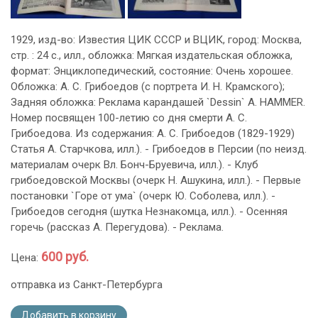
1929, изд-во: Известия ЦИК СССР и ВЦИК, город: Москва,
стр. : 24 с., илл., обложка: Мягкая издательская обложка,
формат: Энциклопедический, состояние: Очень хорошее.
Обложка: А. С. Грибоедов (с портрета И. Н. Крамского);
Задняя обложка: Реклама карандашей `Dessin` А. HAMMER.
Номер посвящен 100-летию со дня смерти А. С.
Грибоедова. Из содержания: А. С. Грибоедов (1829-1929)
Статья А. Старчкова, илл.). - Грибоедов в Персии (по неизд.
материалам очерк Вл. Бонч-Бруевича, илл.). - Клуб
грибоедовской Москвы (очерк Н. Ашукина, илл.). - Первые
постановки `Горе от ума` (очерк Ю. Соболева, илл.). -
Грибоедов сегодня (шутка Незнакомца, илл.). - Осенняя
горечь (рассказ А. Перегудова). - Реклама.
600 руб.
Цена:
отправка из Санкт-Петербурга
Добавить в корзину