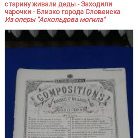
старину живали деды - Заходили
чарочки - Близко города Словенска
Из оперы "Аскольдова могила"