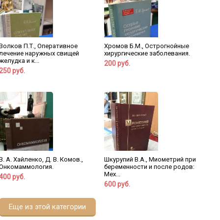
Волков П.Т., Оперативное
Хромов Б.М., Острогнойные
лечение наружных свищей
хирургические заболевания.
желудка и к...
200 руб.
250 руб.
В. А. Хайленко, Д. В. Комов.,
Шкурупий В.А., Миометрий при
Онкомаммология.
беременности и после родов:
Мех...
400 руб.
600 руб.
Еще из этой категории