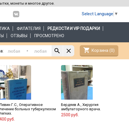
рытки, монеты и многое другое.
Select Language
▼
ТИКА
ФИЛАТЕЛИЯ
РЕДКОСТИ И VIP ПОДАРКИ
ТЫ
ОТЗЫВЫ
ПРОСМОТРЕНО
shopping_cart
Корзина (
0
)
-
а:
Левин Г.С., Оперативное
Бердяев А., Хирургия
лечение больных туберкулезом
амбулаторного врача.
легких.
2500 руб.
400 руб.