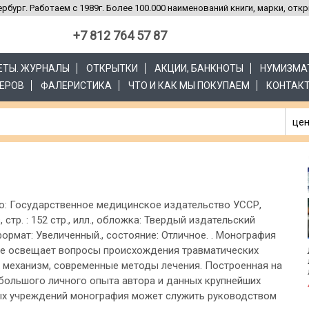
рбург. Работаем с 1989г. Более 100.000 наименований книги, марки, отк
+7 812 764 57 87
ЗЕТЫ. ЖУРНАЛЫ
ОТКРЫТКИ
АКЦИИ, БАНКНОТЫ
НУМИЗМА
ЕРОВ
ФАЛЕРИСТИКА
ЧТО И КАК МЫ ПОКУПАЕМ
КОНТАК
цен
во: Государственное медицинское издательство УССР,
, стр. : 152 стр., илл., обложка: Твердый издательский
формат: Увеличенный., состояние: Отличное. . Монография
е освещает вопросы происхождения травматических
х механизм, современные методы лечения. Построенная на
большого личного опыта автора и данных крупнейших
х учреждений монография может служить руководством