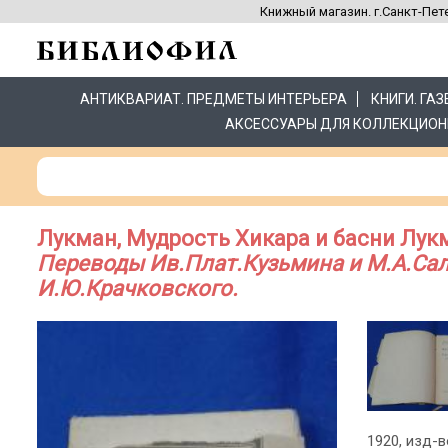
Книжный магазин. г.Санкт-Пете
АНТИКВАРИАТ. ПРЕДМЕТЫ ИНТЕРЬЕРА
КНИГИ. ГА
АКСЕССУАРЫ ДЛЯ КОЛЛЕКЦИОН
Лукман, Мудрость Хикара и басни Лук
Переводы Ив.Плат.Кузьмина и М.А.Сал
И.Ю.Крачковского.
1920, изд-во