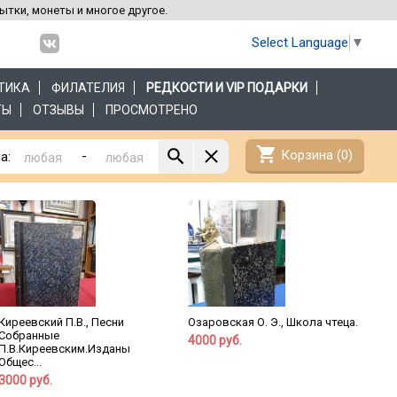
рытки, монеты и многое другое.
Select Language
▼
ТИКА
ФИЛАТЕЛИЯ
РЕДКОСТИ И VIP ПОДАРКИ
ТЫ
ОТЗЫВЫ
ПРОСМОТРЕНО
shopping_cart
Корзина (
0
)
-
а:
Киреевский П.В., Песни
Озаровская О. Э., Школа чтеца.
Собранные
4000 руб.
П.В.Киреевским.Изданы
Общес...
3000 руб.