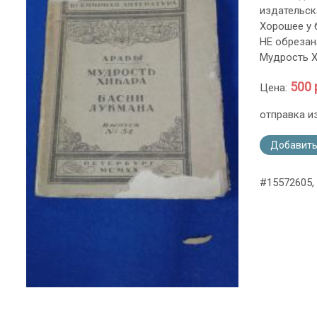
издательск
Хорошее у 
НЕ обрезана
Мудрость Х
500 
Цена:
отправка и
Добавить
#15572605,