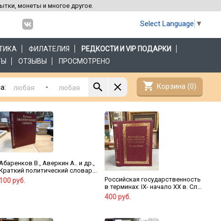
рытки, монеты и многое другое.
Select Language
▼
ТИКА
ФИЛАТЕЛИЯ
РЕДКОСТИ И VIP ПОДАРКИ
ТЫ
ОТЗЫВЫ
ПРОСМОТРЕНО
shopping_cart
Корзина (
0
)
-
а:
Абаренков В., Аверкин А.. и др.,
Краткий политический словар...
Российская государственность
100 руб.
в терминах: IX- начало XX в. Сл...
400 руб.