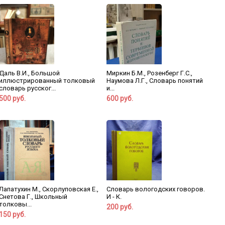
Даль В.И., Большой
Миркин Б.М., Розенберг Г.С.,
иллюстрированный толковый
Наумова Л.Г., Словарь понятий
словарь русског...
и...
500 руб.
600 руб.
Лапатухин М., Скорлуповская Е.,
Словарь вологодских говоров.
Снетова Г., Школьный
И - К.
толковы...
200 руб.
150 руб.