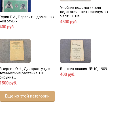
Учебник педологии для
педагогических техникумов.
Часть 1. Вв...
Гурин Г.И., Паразиты домашних
животных
4500 руб.
400 руб.
Зверева О.Н., Дикорастущие
Вестник знания. № 10, 1909 г.
технические растения. С 8
400 руб.
рисунка...
1500 руб.
Еще из этой категории