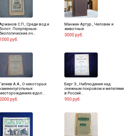
Манжен Артур., Человек и
Аржанов С.П., Среди вод и
животные.
болот. Популярные-
биологические оч...
3000 руб.
1000 руб.
Гапеев А.А., О некоторых
Берг Э., Наблюдения над
каменноугольных
снежным покровом и метелями
месторождениях вдол...
в Россий...
2000 руб.
950 руб.