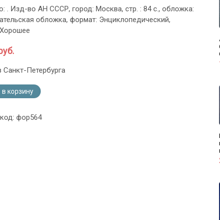
о: . Изд-во АН СССР, город: Москва, стр. : 84 с., обложка:
ательская обложка, формат: Энциклопедический,
 Хорошее
руб.
з Санкт-Петербурга
 в корзину
 код: фор564