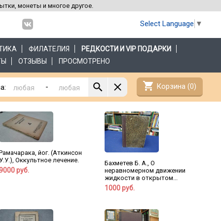
рытки, монеты и многое другое.
Select Language
▼
ТИКА
ФИЛАТЕЛИЯ
РЕДКОСТИ И VIP ПОДАРКИ
ТЫ
ОТЗЫВЫ
ПРОСМОТРЕНО
shopping_cart
Корзина (
0
)
-
а:
Рамачарака, йог. (Аткинсон
У.У.), Оккультное лечение.
Бахметев Б. А., О
9000 руб.
неравномерном движении
жидкости в открытом...
1000 руб.