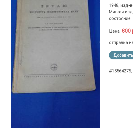
1948, изд-в
Мягкая изд
состояние:
800 
Цена:
отправка и
Добавить
#15564275,