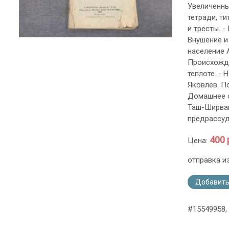
Увеличенны
тетради, т
и тресты. -
Внушение и 
население А
Происхожде
теплоте. - 
Яковлев. По
Домашнее с
Таш-Ширван
предрассуд
400 
Цена:
отправка и
Добавить
#15549958,