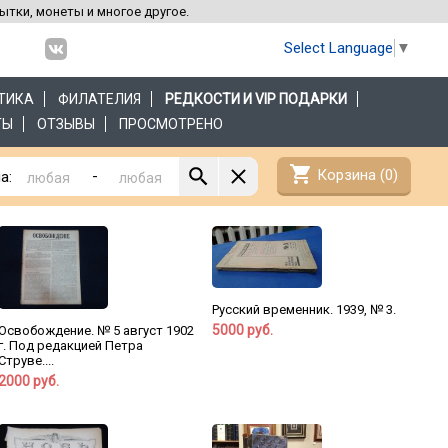
рытки, монеты и многое другое.
Select Language
▼
ТИКА
ФИЛАТЕЛИЯ
РЕДКОСТИ И VIP ПОДАРКИ
ТЫ
ОТЗЫВЫ
ПРОСМОТРЕНО
shopping_cart
Корзина (
0
)
-
а:
Русский временник. 1939, № 3.
5000 руб.
Освобождение. № 5 август 1902
г. Под редакцией Петра
Струве....
2000 руб.