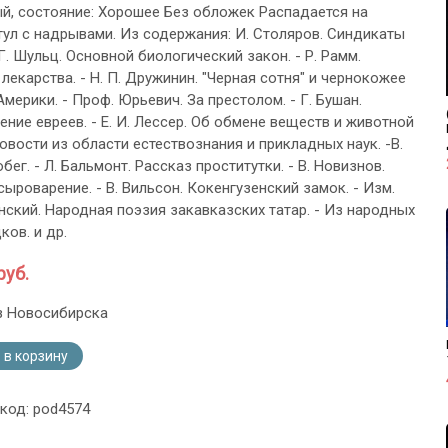
й, состояние: Хорошее Без обложек Распадается на
итул с надрывами. Из содержания: И. Столяров. Синдикаты
 Г. Шульц. Основной биологический закон. - Р. Рамм.
лекарства. - Н. П. Дружинин. "Черная сотня" и чернокожее
мерики. - Проф. Юрьевич. За престолом. - Г. Бушан.
ние евреев. - Е. И. Лессер. Об обмене веществ и животной
Новости из области естествознания и прикладных наук. -В.
бег. - Л. Бальмонт. Рассказ проститутки. - В. Новизнов.
ыроварение. - В. Вильсон. Кокенгузенский замок. - Изм.
ский. Народная поэзия закавказских татар. - Из народных
ков. и др.
руб.
з Новосибирска
 в корзину
 код: pod4574