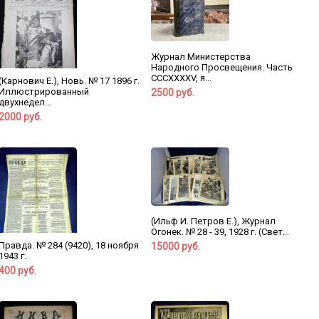
Журнал Министерства
Народного Просвещения. Часть
CCCXXXXV, я...
(Карнович Е.), Новь. № 17 1896 г.
Иллюстрированный
2500 руб.
двухнедел...
2000 руб.
(Ильф И. Петров Е.), Журнал
Огонек. № 28 - 39, 1928 г. (Свет...
Правда. № 284 (9420), 18 ноября
15000 руб.
1943 г.
400 руб.