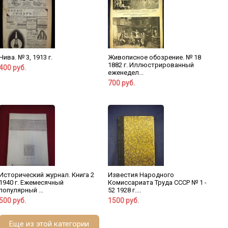
Нива. № 3, 1913 г.
Живописное обозрение. № 18
1882 г. Иллюстрированный
400 руб.
еженедел...
700 руб.
Исторический журнал. Книга 2
Известия Народного
1940 г. Ежемесячный
Комиссариата Труда СССР № 1 -
популярный ...
52 1928 г....
500 руб.
1500 руб.
Еще из этой категории