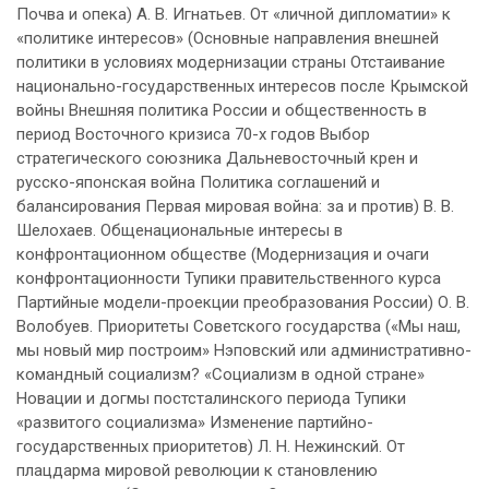
Почва и опека) А. В. Игнатьев. От «личной дипломатии» к
«политике интересов» (Основные направления внешней
политики в условиях модернизации страны Отстаивание
национально-государственных интересов после Крымской
войны Внешняя политика России и общественность в
период Восточного кризиса 70-х годов Выбор
стратегического союзника Дальневосточный крен и
русско-японская война Политика соглашений и
балансирования Первая мировая война: за и против) В. В.
Шелохаев. Общенациональные интересы в
конфронтационном обществе (Модернизация и очаги
конфронтационности Тупики правительственного курса
Партийные модели-проекции преобразования России) О. В.
Волобуев. Приоритеты Советского государства («Мы наш,
мы новый мир построим» Нэповский или административно-
командный социализм? «Социализм в одной стране»
Новации и догмы постсталинского периода Тупики
«развитого социализма» Изменение партийно-
государственных приоритетов) Л. Н. Нежинский. От
плацдарма мировой революции к становлению