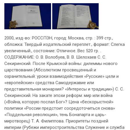
2000, изд-во: РОССПЭН, город: Москва, стр. : 399 стр.,
обложка: Твердый издательский переплет., формат: Слегка
увеличенный., состояние: Отличное. Вес 520 гр. .
СОДЕРЖАНИЕ: О. В. Волобуев, В. В. Шелохаев С. С.
Секиринский. После Крымской войны: дилеммы нового
царствования (Абсолютизм просвещенный и
охранительный: уроки взаимодействия «Русские» цели и
«европейские» средства Самодержавие или
представительная монархия? «Интересы и традиции») С. С.
Секиринский. На закате эпохи реформ: мир или война
(«Война, которую послал Бог»? Цена «бескорыстной»
политики «России предстоит сосредоточиться снова»
«Поддельная революция», тень Бонапарта и царь-
миротворец) Т. А. Филиппова. Приоритеты поздней
империи (Рубежи имперостроительства Служение и служба