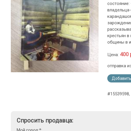
состояние:
владельца-
карандашом.
зарождения
рассказыва
крестьян в
общины в и
400 
Цена:
отправка и
Добавить
#15539598,
Спросить продавца:
Мой город:*: