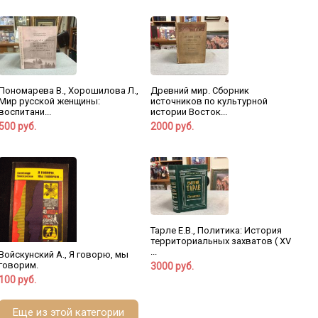
Пономарева В., Хорошилова Л.,
Древний мир. Сборник
Мир русской женщины:
источников по культурной
воспитани...
истории Восток...
500 руб.
2000 руб.
Тарле Е.В., Политика: История
территориальных захватов ( XV
...
Войскунский А., Я говорю, мы
говорим.
3000 руб.
100 руб.
Еще из этой категории