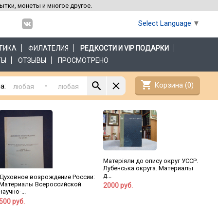
рытки, монеты и многое другое.
Select Language
▼
ТИКА
ФИЛАТЕЛИЯ
РЕДКОСТИ И VIP ПОДАРКИ
ТЫ
ОТЗЫВЫ
ПРОСМОТРЕНО
shopping_cart
Корзина (
0
)
-
а:
Матерiяли до опису округ УССР.
Лубенська округа. Материалы
д...
Духовное возрождение России:
Материалы Всероссийской
2000 руб.
научно-...
500 руб.