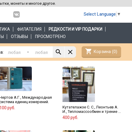
рытки, монеты и многое другое.
Select Language
▼
ТИКА
ФИЛАТЕЛИЯ
РЕДКОСТИ И VIP ПОДАРКИ
ТЫ
ОТЗЫВЫ
ПРОСМОТРЕНО
shopping_cart
Корзина (
0
)
-
а:
Чертов А.Г., Международная
система единиц измерений.
Кутателажзе С. С., Леонтьев А.
100 руб.
И., Тепломассообмен и трение ...
400 руб.