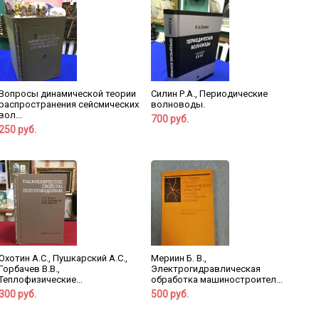
Вопросы динамической теории
Силин Р.А., Периодические
распространения сейсмических
волноводы.
вол...
700 руб.
250 руб.
Охотин А.С., Пушкарский А.С.,
Мериин Б. В.,
Горбачев В.В.,
Электрогидравлическая
Теплофизические...
обработка машиностроител...
300 руб.
500 руб.