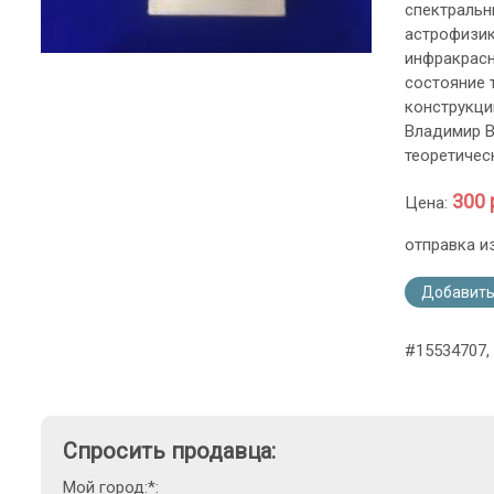
спектральн
астрофизик
инфракрасн
состояние 
конструкций
Владимир В
теоретичес
300 
Цена:
отправка и
Добавить
#15534707,
Спросить продавца:
Мой город:*: