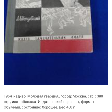
1964, изд-во: Молодая гвардия., город: Москва, стр. : 380
стр., илл., обложка: Издательский переплет, формат:
Обычный, состояние: Хорошее. Вес 450 г.