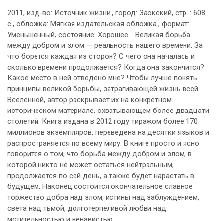
2011, изд-во: Источник жизни., город: Заокский, стр. : 608
с., обложка: Мягкая издательская обложка., формат:
Уменьшенный, состояние: Хорошее. . Великая борьба
между добром и злом — реальность нашего времени. За
что борется каждая из сторон? С чего она началась и
сколько времени продолжается? Когда она закончится?
Какое место в ней отведено мне? Чтобы лучше понять
принципы великой борьбы, затрагивающей жизнь всей
Вселенной, автор раскрывает их на конкретном
историческом материале, охватывающем более двадцати
столетий. Книга издана в 2012 году тиражом более 170
миллионов экземпляров, переведена на десятки языков и
распространяется по всему миру. В книге просто и ясно
говорится о том, что борьба между добром и злом, в
которой никто не может остаться нейтральным,
продолжается по сей день, а также будет нарастать в
будущем. Наконец состоится окончательное славное
торжество добра над злом, истины над заблуждением,
света над тьмой, долготерпеливой любви над
мстительностью и ненавистью.