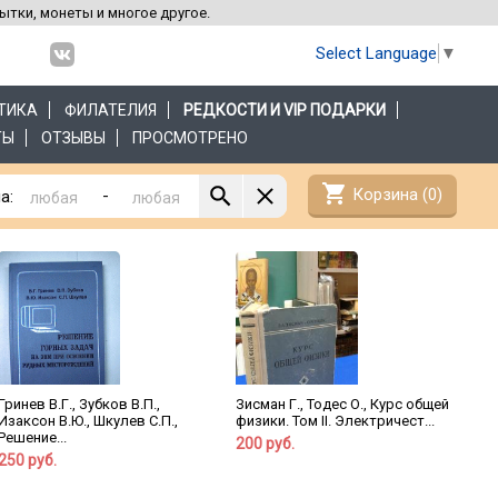
рытки, монеты и многое другое.
Select Language
▼
ТИКА
ФИЛАТЕЛИЯ
РЕДКОСТИ И VIP ПОДАРКИ
ТЫ
ОТЗЫВЫ
ПРОСМОТРЕНО
shopping_cart
Корзина (
0
)
-
а:
Гринев В.Г., Зубков В.П.,
Зисман Г., Тодес О., Курс общей
Изаксон В.Ю., Шкулев С.П.,
физики. Том II. Электричест...
Решение...
200 руб.
250 руб.