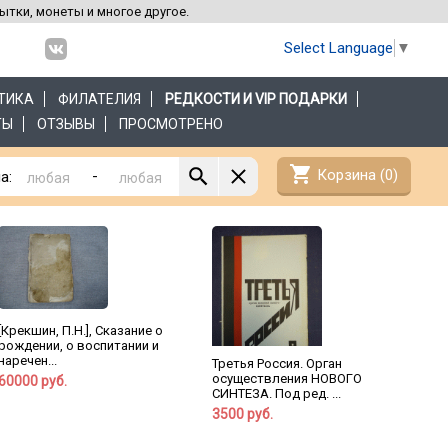
рытки, монеты и многое другое.
Select Language
▼
ТИКА
ФИЛАТЕЛИЯ
РЕДКОСТИ И VIP ПОДАРКИ
ТЫ
ОТЗЫВЫ
ПРОСМОТРЕНО
shopping_cart
Корзина (
0
)
-
а:
[Крекшин, П.Н.], Сказание о
рождении, о воспитании и
наречен...
Третья Россия. Орган
осуществления НОВОГО
60000 руб.
СИНТЕЗА. Под ред. ...
3500 руб.