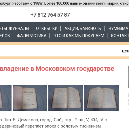
рбург. Работаем с 1989г. Более 100.000 наименований книги, марки, отк
+7 812 764 57 87
ЗЕТЫ. ЖУРНАЛЫ
ОТКРЫТКИ
АКЦИИ, БАНКНОТЫ
НУМИЗМА
ЕРОВ
ФАЛЕРИСТИКА
ЧТО И КАК МЫ ПОКУПАЕМ
КОНТАК
цен
евладение в Московском государстве
: Тип. В. Демакова, город: Спб., стр. : 2 нн., V, 404, IV с.,
едериновый переплет эпохи с золотым тиснением,