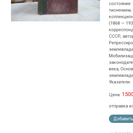
состояние:
тиснением,
коллекцион
(1868 — 193
корреспонд
СССР, авто
Репрессиро
землевладе
Мобилизаци
законодате
века, Осно
землевладе
Указатели.
1500
Цена:
отправка и
Добавить