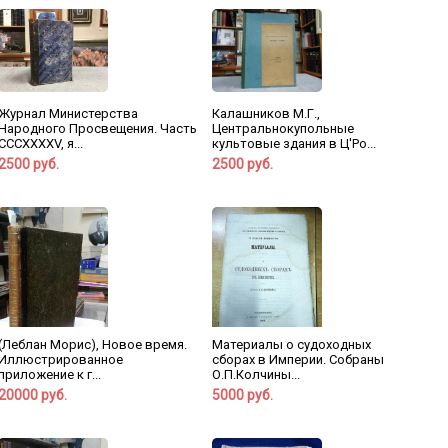
Калашников М.Г.,
Журнал Министерства
Центральнокупольные
Народного Просвещения. Часть
культовые здания в Ц'Ро...
CCCXXXXV, я...
2500 руб.
2500 руб.
(Леблан Морис), Новое время.
Материалы о судоходных
Иллюстрированное
сборах в Империи. Собраны
приложение к г...
О.П.Колчины...
20000 руб.
5000 руб.