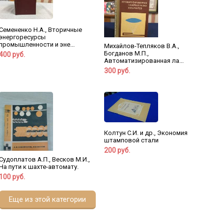
Семененко Н.А., Вторичные
энергоресурсы
промышленности и эне...
Михайлов-Тепляков В.А.,
Богданов М.П.,
400 руб.
Автоматизированная ла...
300 руб.
Колтун С.И. и др., Экономия
штамповой стали
200 руб.
Судоплатов А.П., Весков М.И.,
На пути к шахте-автомату.
100 руб.
Еще из этой категории