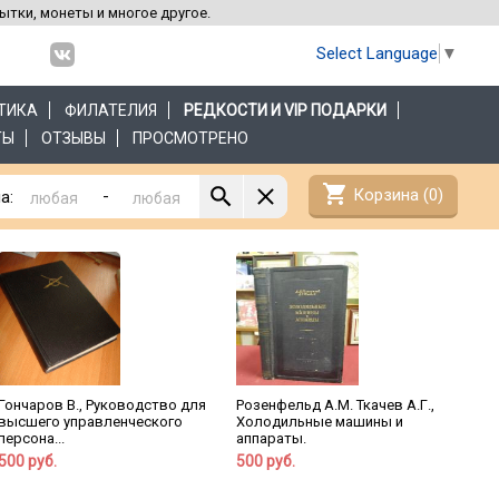
рытки, монеты и многое другое.
Select Language
▼
ТИКА
ФИЛАТЕЛИЯ
РЕДКОСТИ И VIP ПОДАРКИ
ТЫ
ОТЗЫВЫ
ПРОСМОТРЕНО
shopping_cart
Корзина (
0
)
-
а:
Гончаров В., Руководство для
Розенфельд А.М. Ткачев А.Г.,
высшего управленческого
Холодильные машины и
персона...
аппараты.
500 руб.
500 руб.