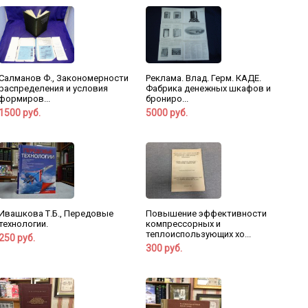
Салманов Ф., Закономерности
Реклама. Влад. Герм. КАДЕ.
распределения и условия
Фабрика денежных шкафов и
формиров...
брониро...
1500 руб.
5000 руб.
Ивашкова Т.Б., Передовые
Повышение эффективности
технологии.
компрессорных и
теплоиспользующих хо...
250 руб.
300 руб.