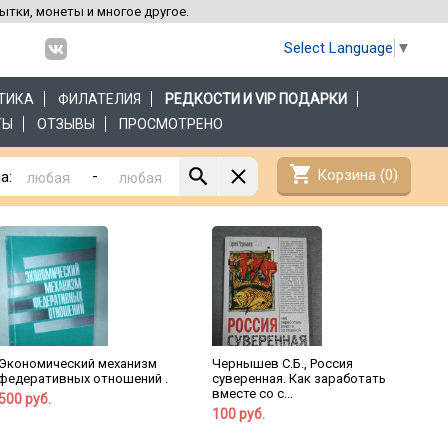
рытки, монеты и многое другое.
Select Language
▼
ТИКА
ФИЛАТЕЛИЯ
РЕДКОСТИ И VIP ПОДАРКИ
ТЫ
ОТЗЫВЫ
ПРОСМОТРЕНО
shopping_cart
Корзина (
0
)
-
а:
Экономический механизм
Чернышев С.Б., Россия
федеративных отношений .
суверенная. Как заработать
вместе со с...
500 руб.
100 руб.