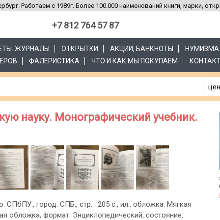
рбург. Работаем с 1989г. Более 100.000 наименований книги, марки, отк
+7 812 764 57 87
ЗЕТЫ. ЖУРНАЛЫ
ОТКРЫТКИ
АКЦИИ, БАНКНОТЫ
НУМИЗМА
ЕРОВ
ФАЛЕРИСТИКА
ЧТО И КАК МЫ ПОКУПАЕМ
КОНТАК
цен
скую науку. Монографический учебник.
: СПбПУ., город: СПБ., стр. : 205 с., ил., обложка: Мягкая
ая обложка, формат: Энциклопедический, состояние: