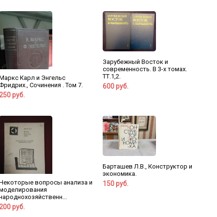
Зарубежный Восток и
современность. В 3-х томах.
ТТ.1,2.
Маркс Карл и Энгельс
Фридрих., Сочинения . Том 7.
600 руб.
250 руб.
Барташев Л.В., Конструктор и
экономика.
Некоторые вопросы анализа и
150 руб.
моделирования
народнохозяйственн...
200 руб.