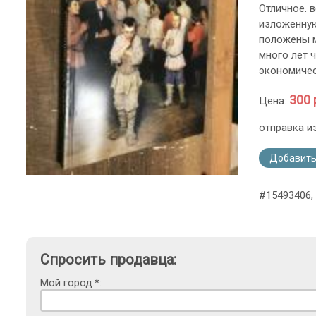
Отличное. в
изложенную
положены м
много лет 
экономичес
300 
Цена:
отправка и
Добавить
#15493406,
Спросить продавца:
Мой город:*: