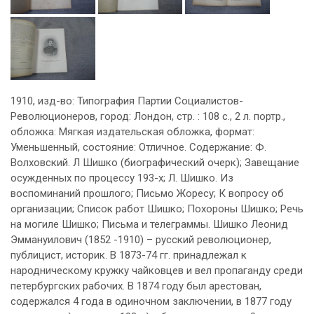
1910, изд-во: Типография Партии Социалистов-
Революционеров, город: Лондон, стр. : 108 с., 2 л. портр.,
обложка: Мягкая издательская обложка, формат:
Уменьшенный, состояние: Отличное. Содержание: Ф.
Волховский. Л Шишко (биографический очерк); Завещание
осужденных по процессу 193-х; Л. Шишко. Из
воспоминаний прошлого; Письмо Жоресу; К вопросу об
организации; Список работ Шишко; Похороны Шишко; Речь
на могиле Шишко; Письма и телеграммы. Шишко Леонид
Эммануилович (1852 -1910) – русский революционер,
публицист, историк. В 1873-74 гг. принадлежал к
народническому кружку чайковцев и вел пропаганду среди
петербургских рабочих. В 1874 году был арестован,
содержался 4 года в одиночном заключении, в 1877 году