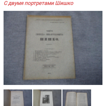
С двумя портретами Шишко