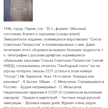
1946, город: Париж, стр. : 32 с., формат: Обычный,
состояние: Близко к хорошему (следы влаги).
Эмигрантское издание, появившееся впротивовес "Союзу
Советских Патриотов" и полемизировшее с ним. Даже
печатание этого сборника вызывало большие трудности, т.
к. типографии с русским шрифтом, кормившиеся
обильными заказами "Союза Советских Патриотов" (читай
НКВД), отказывались печатать "Свободный голос" из-за
угрозы потерять заказы ССП. (статья в этом номере:
"Позор".) Ив. Херасков. Указ 14-го июня. Ловушка или
реклама? - Я. Бычек. Обман. - С. Мельгунов. Стремящимся в
Россию. - Будем непримеримы! - С. Мельгунов.
Национальная гармония в СССР (О сталинском выселении
народов) - Пушкин и ширпотреб. - Честные люди русской
эмиграции. - Хроника наших дней. Журнал очень редок.