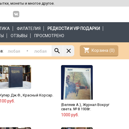
рытки, монеты и многое другое.
ТИКА
ФИЛАТЕЛИЯ
РЕДКОСТИ И VIP ПОДАРКИ
ТЫ
ОТЗЫВЫ
ПРОСМОТРЕНО
shopping_cart
Корзина (
0
)
-
а:
Купер Дж.Ф., Красный Корсар.
100 руб.
(Беляев А.), Журнал Вокруг
света. № 8 1938г.
1000 руб.