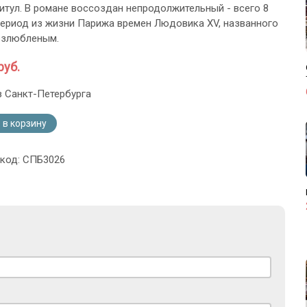
итул. В романе воссоздан непродолжительный - всего 8
период из жизни Парижа времен Людовика XV, названного
озлюбленым.
руб.
з Санкт-Петербурга
 в корзину
 код: СПБ3026