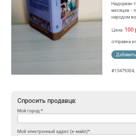
Надорван т
месяцев - 
народом в
100 
Цена:
отправка и
Добавить
#15479304,
Спросить продавца:
Мой город:*:
Мой электронный адрес (е-майл)*: