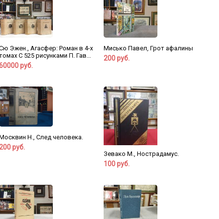
Сю Эжен., Агасфер: Роман в 4-х
Мисько Павел, Грот афалины
томах С 525 рисунками П. Гав...
200 руб.
60000 руб.
Москвин Н., След человека.
200 руб.
Зевако М., Нострадамус.
100 руб.