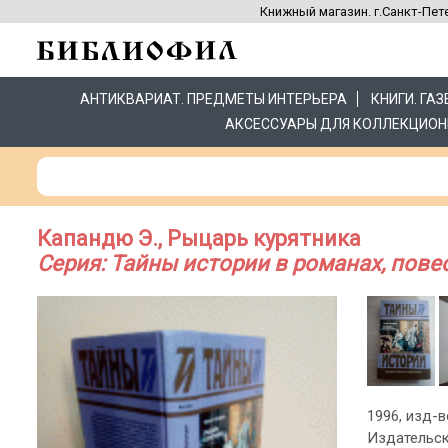
Книжный магазин. г.Санкт-Пете
АНТИКВАРИАТ. ПРЕДМЕТЫ ИНТЕРЬЕРА
КНИГИ. ГА
АКСЕССУАРЫ ДЛЯ КОЛЛЕКЦИОН
Капандю Э., Рыцарь курятника
Серия: Тайны истории в романах, пове
1996, изд-во
Издательск