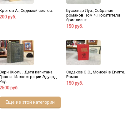
Буссенар Луи., Собрание
Кротов А., Седьмой сектор.
романов. Том 4. Похитители
200 руб.
бриллиант...
150 руб.
Верн Жюль., Дети капитана
Седаков Э.С., Моисей в Египте.
Гранта. Иллюстрации Эдуард
Роман.
Риу.
150 руб.
2500 руб.
Еще из этой категории