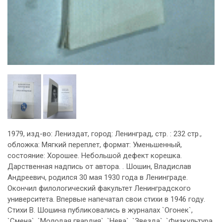
1979, изд-во: Лениздат, город: Ленинград, стр. : 232 стр.,
обложка: Мягкий переплет, формат: Уменьшенный,
состояние: Хорошее. Небольшой дефект корешка.
Дарственная надпись от автора. . Шошин, Владислав
Андреевич, родился 30 мая 1930 года в Ленинграде.
Окончил филологический факультет Ленинградского
университета. Впервые напечатал свои стихи в 1946 году.
Стихи В. Шошина публиковались в журналах `Огонек`,
`Смена`, `Молодая гвардия`, `Нева`, `Звезда`, `Физкультура