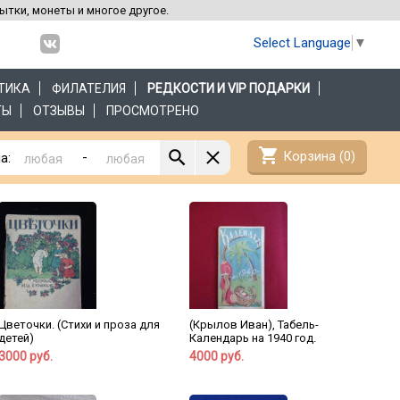
рытки, монеты и многое другое.
Select Language
▼
ТИКА
ФИЛАТЕЛИЯ
РЕДКОСТИ И VIP ПОДАРКИ
ТЫ
ОТЗЫВЫ
ПРОСМОТРЕНО
shopping_cart
Корзина (
0
)
-
а:
Цветочки. (Стихи и проза для
(Крылов Иван), Табель-
детей)
Календарь на 1940 год.
3000 руб.
4000 руб.