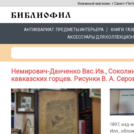
Книжный магазин. г.Санкт-Пете
АНТИКВАРИАТ. ПРЕДМЕТЫ ИНТЕРЬЕРА
КНИГИ. ГА
АКСЕССУАРЫ ДЛЯ КОЛЛЕКЦИОН
Немирович-Данченко Вас.Ив., Соколин
кавказских горцев. Рисунки В. А. Серо
1897, изд-в
Илл., обло