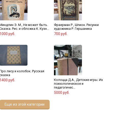
Миндлин Э. М., Не может быть.
Фраерман Р., Шпион. Рисунки
Сказка. Рис. и обложка К. Кузн...
художника Р. Гершаника
1000 руб.
700 руб.
Про лису и колобок. Русская
сказка
Колоцца Д.А., Детские игры. Их
1400 руб.
психологическое и
педагогичес...
5000 руб.
Еще из этой категории