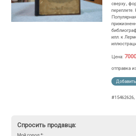
сверху., ф
переплете.
Популярная
прижизненн
библиограф
илл. к Лер
иллюстраци
7000
Цена:
отправка и
Добавить
#15462626, 
Спросить продавца:
Мой город:*: