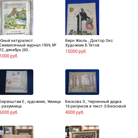
Юный натуралист.
Верн Жюль., Доктор Окс.
Ежемесячный журнал.1939, №
Художник Б.Титов
12, декабрь (60...
15000 руб.
1000 руб.
Беренштам Е., художник, Умница
Бескова Э., Черничный дедка.
- разумница.
16 рисунков и текст Э.Бесковой
6000 руб.
4000 руб.