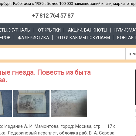
рбург. Работаем с 1989г. Более 100.000 наименований книги, марки, отк
+7 812 764 57 87
ЗЕТЫ. ЖУРНАЛЫ
ОТКРЫТКИ
АКЦИИ, БАНКНОТЫ
НУМИЗМА
ЕРОВ
ФАЛЕРИСТИКА
ЧТО И КАК МЫ ПОКУПАЕМ
КОНТАК
цен
ые гнезда. Повесть из быта
ва.
о: Издание А. И. Мамонтова, город: Москва, стр. : 117 с.
жка: Ледериновый переплет, обложка раб. В. А. Серова