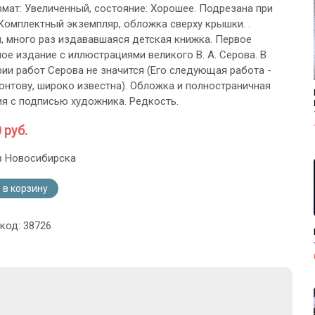
ормат: Увеличенный, состояние: Хорошее. Подрезана при
 Комплектный экземпляр, обложка сверху крышки. .
, много раз издававшаяся детская книжка. Первое
ое издание с иллюстрациями великого В. А. Серова. В
ии работ Серова не значится (Его следующая работа -
монтову, широко известна). Обложка и полностраничная
я с подписью художника. Редкость.
 руб.
з Новосибирска
 в корзину
код: 38726