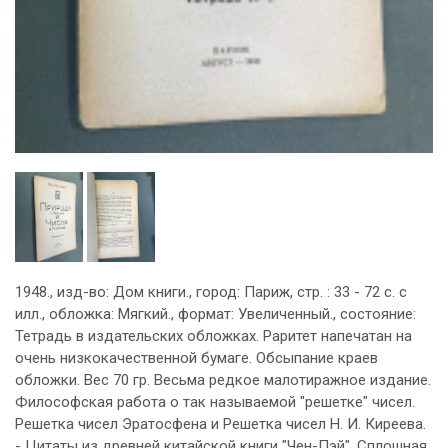
1948., изд-во: Дом книги., город: Париж, стр. : 33 - 72 с. с
илл., обложка: Мягкий., формат: Увеличенный., состояние:
Тетрадь в издательских обложках. Раритет напечатан на
очень низкокачественной бумаге. Обсыпание краев
обложки. Вес 70 гр. Весьма редкое малотиражное издание.
Философская работа о так называемой "решетке" чисел.
Решетка чисел Эратосфена и Решетка чисел Н. И. Киреева.
- Цитаты из древней китайской книги "Чен-Пэй". Сплошная