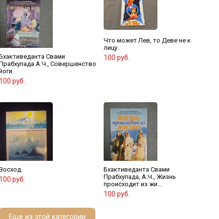
Что может Лев, то Деве не к
лицу.
Бхактиведанта Свами
100 руб.
Прабхупада А.Ч., Совершенство
йоги.
100 руб.
Восход.
Бхактиведанта Свами
Прабхупада, А.Ч., Жизнь
100 руб.
происходит из жи...
100 руб.
Еще из этой категории