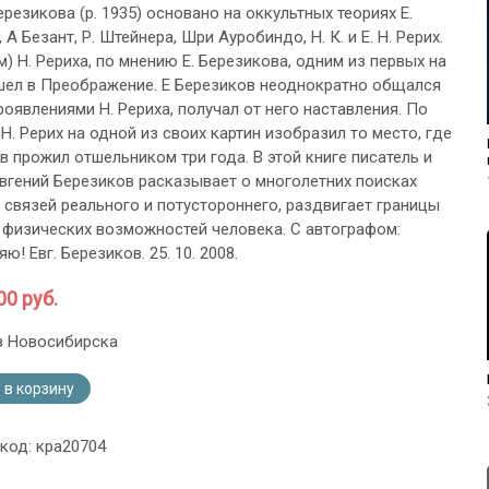
ерезикова (р. 1935) основано на оккультных теориях Е.
 А Безант, Р. Штейнера, Шри Ауробиндо, Н. К. и Е. Н. Рерих.
) Н. Рериха, по мнению Е. Березикова, одним из первых на
шел в Преображение. Е Березиков неоднократно общался
проявлениями Н. Рериха, получал от него наставления. По
Н. Рерих на одной из своих картин изобразил то место, где
в прожил отшельником три года. В этой книге писатель и
вгений Березиков расказывает о многолетних поисках
связей реального и потустороннего, раздвигает границы
 физических возможностей человека. С автографом:
ю! Евг. Березиков. 25. 10. 2008.
00 руб.
з Новосибирска
 в корзину
 код: кра20704