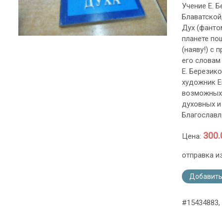
Учение Е. Б
Блаватской,
Дух (фантом
планете по
(наяву!) с 
его словам 
Е. Березико
художник Е
возможных 
духовных и
Благославля
300.
Цена:
отправка и
Добавить
#15434883,