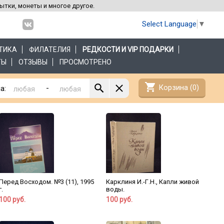
рытки, монеты и многое другое.
Select Language
▼
ТИКА
ФИЛАТЕЛИЯ
РЕДКОСТИ И VIP ПОДАРКИ
ТЫ
ОТЗЫВЫ
ПРОСМОТРЕНО
shopping_cart
Корзина (
0
)
-
а:
Перед Восходом. №3 (11), 1995
Карклиня И.-Г.Н., Капли живой
г.
воды.
100 руб.
100 руб.