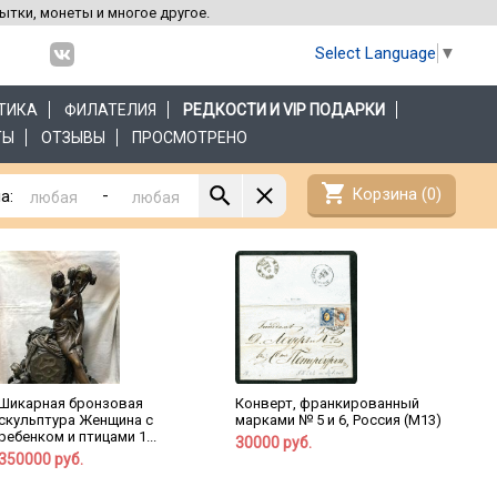
рытки, монеты и многое другое.
Select Language
▼
ТИКА
ФИЛАТЕЛИЯ
РЕДКОСТИ И VIP ПОДАРКИ
ТЫ
ОТЗЫВЫ
ПРОСМОТРЕНО
shopping_cart
Корзина (
0
)
-
а:
Шикарная бронзовая
Конверт, франкированный
скульптура Женщина с
марками № 5 и 6, Россия (М13)
ребенком и птицами 1...
30000 руб.
350000 руб.