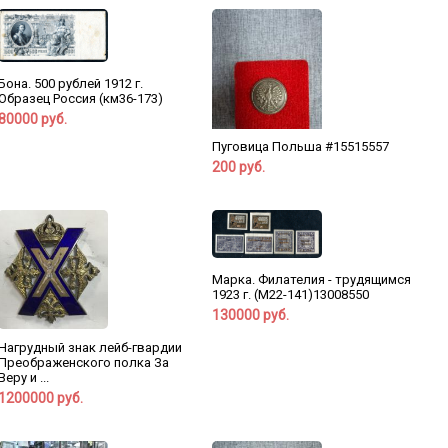
Бона. 500 рублей 1912 г.
Образец Россия (км36-173)
80000 руб.
Пуговица Польша #15515557
200 руб.
Марка. Филателия - трудящимся
1923 г. (М22-141)13008550
130000 руб.
Нагрудный знак лейб-гвардии
Преображенского полка За
Веру и ...
1200000 руб.