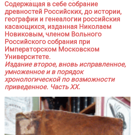
Содержащая в себе собрание
древностей Российских, до истории,
географии и генеалогии российския
касающихся, изданная Николаем
Новиковым, членом Вольного
Российского собрания при
Императорском Московском
Университете.
Издание второе, вновь исправленное,
умноженное и в порядок
хронологической по возможности
приведенное. Часть ХХ.