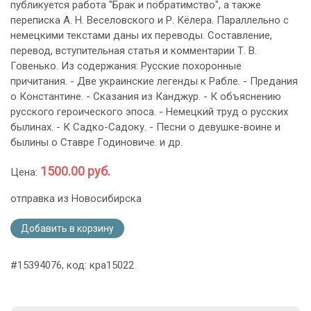
публикуется работа "Брак и побратимство", а также
переписка А. Н. Веселовского и Р. Кёлера. Параллельно с
немецкими текстами даны их переводы. Составление,
перевод, вступительная статья и комментарии Т. В.
Говенько. Из содержания: Русские похоронные
причитания. - Две украинские легенды к Рабле. - Предания
о Константине. - Сказания из Канджур. - К объяснению
русского героического эпоса. - Немецкий труд о русских
былинах. - К Садко-Садоку. - Песни о девушке-воине и
былины о Ставре Годиновиче. и др.
1500.00 руб.
Цена:
отправка из Новосибирска
Добавить в корзину
#15394076, код: кра15022