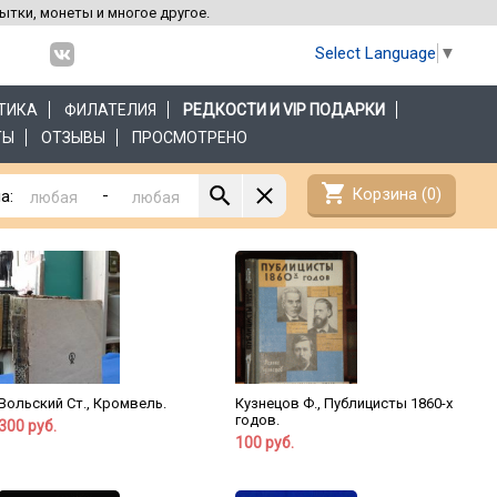
рытки, монеты и многое другое.
Select Language
▼
ТИКА
ФИЛАТЕЛИЯ
РЕДКОСТИ И VIP ПОДАРКИ
ТЫ
ОТЗЫВЫ
ПРОСМОТРЕНО
shopping_cart
Корзина (
0
)
-
а:
Вольский Ст., Кромвель.
Кузнецов Ф., Публицисты 1860-х
годов.
300 руб.
100 руб.