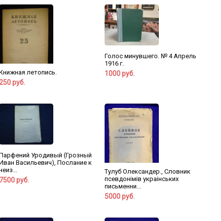
Голос минувшего. № 4 Апрель
1916 г.
Книжная летопись.
1000 руб.
250 руб.
Парфений Уродивый (Грозный
Иван Васильевич), Послание к
неиз...
Тулуб Олександер., Словник
псевдонiмiв украiнських
7500 руб.
письменни...
5000 руб.