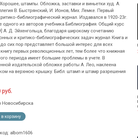
Хорошее, штампы. Обложка, заставки и виньетки худ. А.
ллегия В. Быстрянский, И. Ионов, Мих. Лемке. Первый
критико-библиографический журнал. Издавался в 1920-23г.
ке одного из авторов учебника Библиография. Общий курс
29] А. Д. Эйхенгольца, благодаря широкому сочетанию
нных и критико-библиографических задач журнал Книга и
до сих пор представляет большой интерес для всех
книгу первых революционных лет, тем более что книжная
того периода имеет большие проблемы в учете. В
нной издательской обложке работы А. Лео, наклеена
ком на верхнюю крышку. Библ. штамп и штамр разрешения
 руб.
з Новосибирска
 в корзину
 код: albom1606