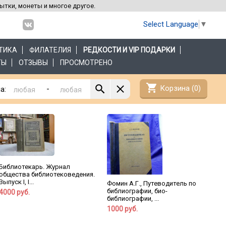
рытки, монеты и многое другое.
Select Language
▼
ТИКА
ФИЛАТЕЛИЯ
РЕДКОСТИ И VIP ПОДАРКИ
ТЫ
ОТЗЫВЫ
ПРОСМОТРЕНО
shopping_cart
Корзина (
0
)
-
а:
Библиотекарь. Журнал
общества библиотековедения.
Выпуск I, I...
Фомин А.Г., Путеводитель по
библиографии, био-
4000 руб.
библиографии, ...
1000 руб.