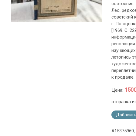
состояние: 
Лео, редко
советский 
г. По оцен
[1969. С. 2
информацио
революция 
изучающих 
летопись э
художестве
переплетчи
к продаже.
1500
Цена:
отправка и
Добавить
#15375960,