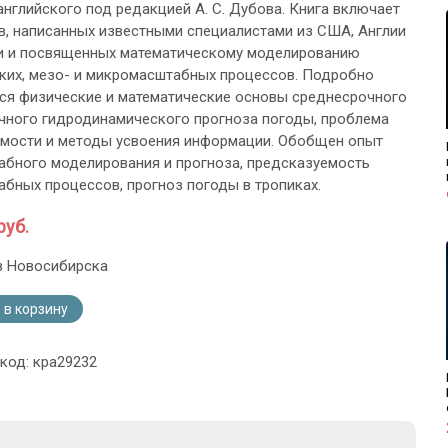
английского под редакцией А. С. Дубова. Книга включает
в, написанных известными специалистами из США, Англии
и и посвященных математическому моделированию
ких, мезо- и микромасштабных процессов. Подробно
я физические и математические основы среднесрочного
чного гидродинамического прогноза погоды, проблема
мости и методы усвоения информации. Обобщен опыт
бного моделирования и прогноза, предсказуемость
бных процессов, прогноз погоды в тропиках.
руб.
з Новосибирска
 в корзину
 код: кра29232