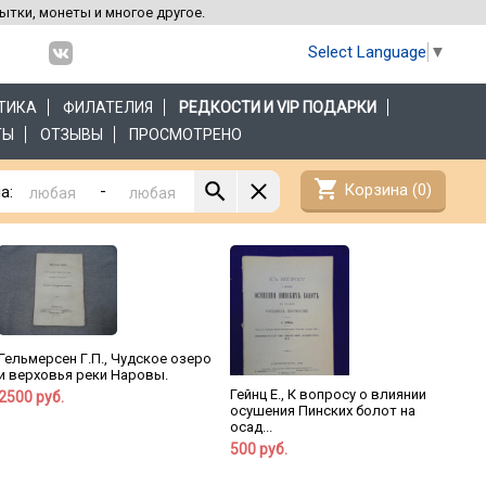
рытки, монеты и многое другое.
Select Language
▼
ТИКА
ФИЛАТЕЛИЯ
РЕДКОСТИ И VIP ПОДАРКИ
ТЫ
ОТЗЫВЫ
ПРОСМОТРЕНО
shopping_cart
Корзина (
0
)
-
а:
Гельмерсен Г.П., Чудское озеро
и верховья реки Наровы.
Гейнц Е., К вопросу о влиянии
2500 руб.
осушения Пинских болот на
осад...
500 руб.