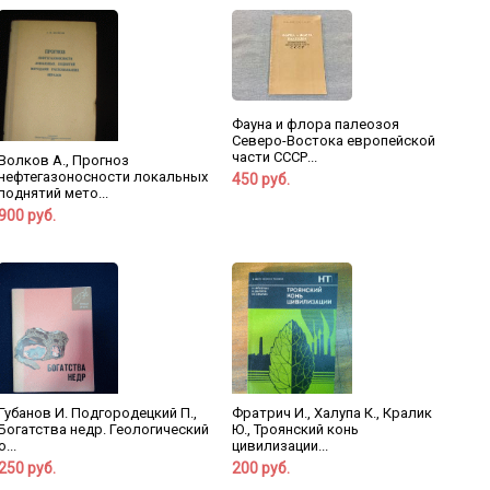
Фауна и флора палеозоя
Северо-Востока европейской
части СССР...
Волков А., Прогноз
нефтегазоносности локальных
450 руб.
поднятий мето...
900 руб.
Губанов И. Подгородецкий П.,
Фратрич И., Халупа К., Кралик
Богатства недр. Геологический
Ю., Троянский конь
о...
цивилизации...
250 руб.
200 руб.